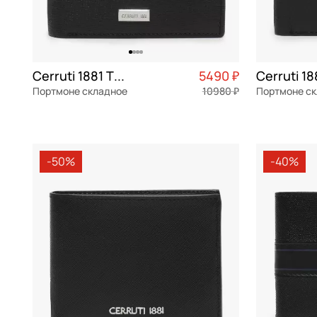
Cerruti 1881 Thor
5490 ₽
Портмоне складное
10980 ₽
Портмоне с
натуральная кожа
Частями 1 373 ₽ × 4
натуральна
11x9x2 см
11x9x2 см
-50%
-40%
В КОРЗИНУ
В К