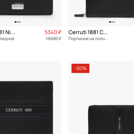
Cerruti 1881 Nico
5340 ₽
Cerruti 1881 Cerrutis
кладное
10680 ₽
Портмоне на полную купюру
я кожа
Частями 1 335 ₽ × 4
натуральная кожа
Частями 
21,5x11,5x2,5 см
-50%
ОРЗИНУ
В КОРЗИНУ