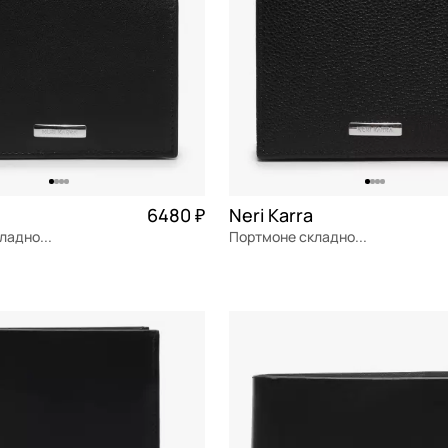
6480 ₽
Neri Karra
Портмоне складное на кнопке
Портмоне складное на кнопке
я кожа
Частями 1 620 ₽ × 4
натуральная кожа
11x9,5x2 см
ОРЗИНУ
В КОРЗИНУ