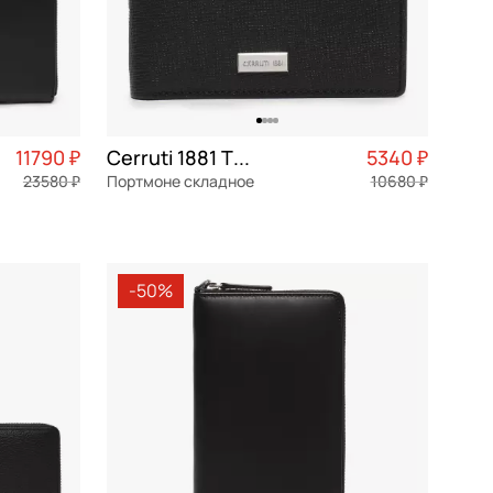
11790 ₽
Cerruti 1881 Thor
5340 ₽
23580 ₽
Портмоне складное
10680 ₽
2 948 ₽ × 4
натуральная кожа
Частями 1 335 ₽ × 4
11x8x2 см
-50%
В КОРЗИНУ