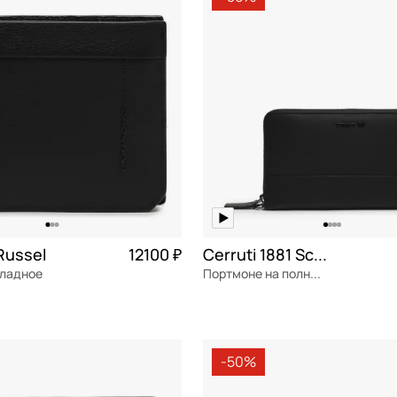
РОСИТЬ
ПРИМЕНИТЬ
Russel
12100 ₽
Cerruti 1881 Scott
кладное
Портмоне на полную купюру
я кожа
Частями 3 025 ₽ × 4
натуральная кожа
Частями 
м
21x12x2 см
-50%
ОРЗИНУ
В КОРЗИНУ