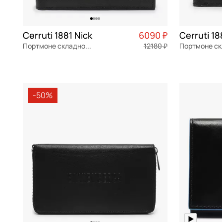
Cerruti 1881 Nick
6090 ₽
Портмоне складное без застежки
12180 ₽
натуральная кожа
Частями 1 523 ₽ × 4
натуральна
11x9x2,5 см
11x9x2,5 см
-50%
В КОРЗИНУ
В К