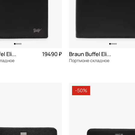
Braun Buffel Elias
19490 ₽
Braun Buffel Elias
кладное
Портмоне складное
я кожа
Частями 4 873 ₽ × 4
натуральная кожа
Частями 
12x9x3 см
-50%
ОРЗИНУ
В КОРЗИНУ