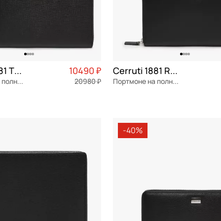
Cerruti 1881 Thor
10490 ₽
Cerruti 1881 Ram
Портмоне на полную купюру
20980 ₽
Портмоне на полную купюру
я кожа
Частями 2 623 ₽ × 4
натуральная кожа
Частями 
5 см
21,5x11,5x2,5 см
-40%
ОРЗИНУ
В КОРЗИНУ