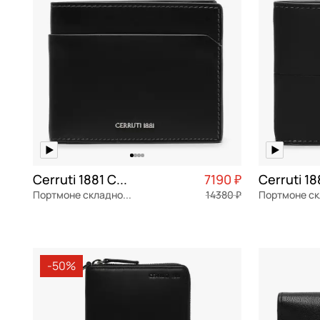
Stevens
оливковый
оранжевый
розовый
серебряный
серый
синий
сиреневый
Cerruti 1881 Cerrutis
7190 ₽
Портмоне складное без застежки
темно-серый
14380 ₽
фиолетовый
натуральная кожа
Частями 1 798 ₽ × 4
натуральна
11,5x9x2 см
11,5x9x2 см
фуксия
-50%
хаки
В КОРЗИНУ
В К
черный