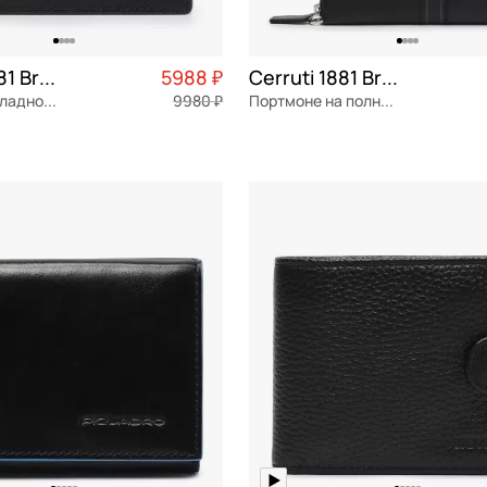
Cerruti 1881 Bravo
5988 ₽
Cerruti 1881 Bravo
Портмоне складное без застежки
9980 ₽
Портмоне на полную купюру
я кожа
Частями 1 497 ₽ × 4
натуральная кожа
Частями 
21x12x2,5 см
ОРЗИНУ
В КОРЗИНУ