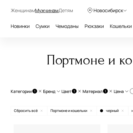
Женщинам
Мужчинам
Детям
Новосибирск
Новинки
Сумки
Чемоданы
Рюкзаки
Кошельки
Портмоне и к
Категории
Бренд
Цвет
Материал
Цена
1
1
1
От
Портмоне и кошельки
натуральная кожа
Сбросить всё
Портмоне и кошельки
черный
экокожа
Aurelli
бежевый