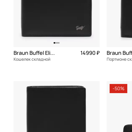
Braun Buffel Elias
14990 ₽
Кошелек складной
Портмоне с
натуральная кожа
Частями 3 748 ₽ × 4
натуральна
10,5x9x2 см
10x12x3 см
-50%
В КОРЗИНУ
В К