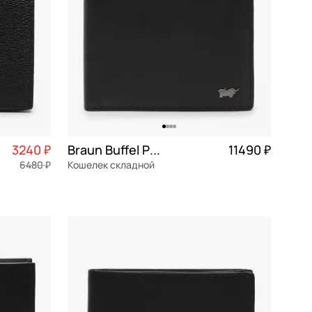
3240 ₽
Braun Buffel Parma
11490 ₽
6480 ₽
Кошелек складной
натуральная кожа
Частями 2 873 ₽ × 4
11x8,5x3 см
В КОРЗИНУ