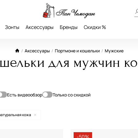
Зонты
Аксессуары
Бренды
Скидки %
/
Аксессуары
/
Портмоне и кошельки
/
Мужские
ошельки для мужчин к
Есть видеообзор
Только со скидкой
До
натуральная кожа
—
-50%