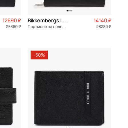
12690 ₽
Bikkembergs Link
14140 ₽
25380 ₽
Портмоне на полную купюру
28280 ₽
3 173 ₽ × 4
натуральная кожа
Частями 3 535 ₽ × 4
21x11,5x2,5 см
-50%
В КОРЗИНУ