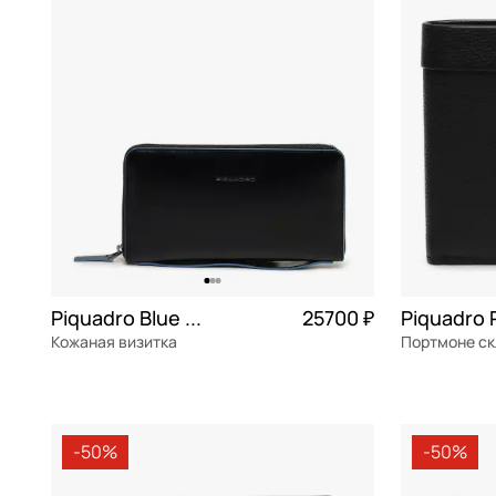
Bikkembergs
белый
СБ
Braun Buffel
бордовый
Bugatti
бронзовый
Cerruti 1881
голубой
Chatte
желтый
Dr. Koffer
зеленый
Furla
коралловый
Guess
коричневый
Piquadro Blue square
25700 ₽
Piquadro 
Кожаная визитка
Портмоне с
Mayrhoff
красный
натуральная кожа
Частями 6 425 ₽ × 4
натуральна
Neri Karra
кремовый
23x12,5x2,5 см
10,5x9x2,5 с
Picard
мульти
-50%
-50%
Piquadro
мятный
В КОРЗИНУ
В К