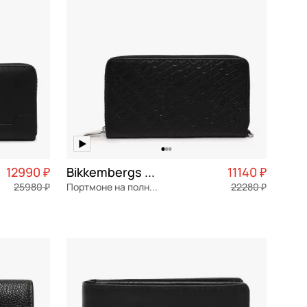
12990 ₽
Bikkembergs Arlo
11140 ₽
25980 ₽
Портмоне на полную купюру
22280 ₽
3 248 ₽ × 4
натуральная кожа
Частями 2 785 ₽ × 4
21,5x12x2,5 см
В КОРЗИНУ