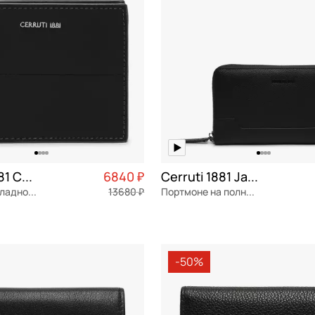
Cerruti 1881 Cerrutis
6840 ₽
Cerruti 1881 Jake
Портмоне складное без застежки
13680 ₽
Портмоне на полную купюру
я кожа
Частями 1 710 ₽ × 4
натуральная кожа
Частями 
22x12,5x2,5 см
-50%
ОРЗИНУ
В КОРЗИНУ