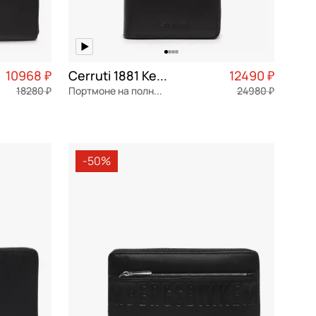
10968 ₽
Cerruti 1881 Kent
12490 ₽
18280 ₽
Портмоне на полную купюру
24980 ₽
2 742 ₽ × 4
натуральная кожа
Частями 3 123 ₽ × 4
21x12x2,5 см
-50%
В КОРЗИНУ