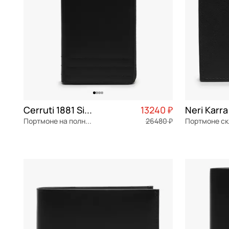
Cerruti 1881 Simon
13240 ₽
Neri Karra
Портмоне на полную купюру
26480 ₽
натуральная кожа
Частями 3 310 ₽ × 4
натуральна
12x21x2,5 см
11x9,5x2 см
В КОРЗИНУ
В К