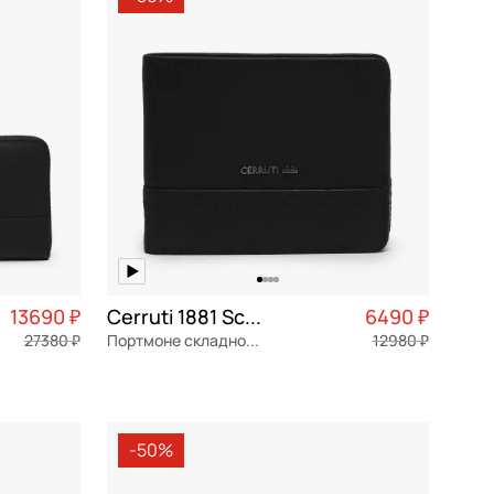
По убыванию цены
По размеру скидки
По скорости доставки
13690 ₽
Cerruti 1881 Scott
6490 ₽
27380 ₽
Портмоне складное без застежки
12980 ₽
3 423 ₽ × 4
натуральная кожа
Частями 1 623 ₽ × 4
11,5x9x2 см
-50%
В КОРЗИНУ