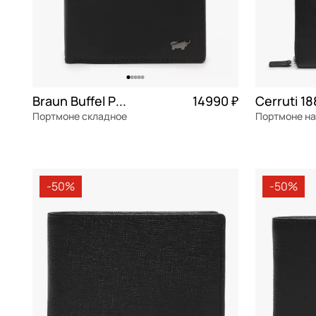
Braun Buffel Parma
14990 ₽
Портмоне складное
натуральная кожа
Частями 3 748 ₽ × 4
натуральна
9x12x3 см
21,5x11,5x2,
-50%
-50%
В КОРЗИНУ
В К