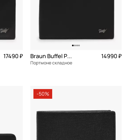
17490 ₽
Braun Buffel Parma
14990 ₽
Портмоне складное
4 373 ₽ × 4
натуральная кожа
Частями 3 748 ₽ × 4
12x9,5x3 см
-50%
В КОРЗИНУ