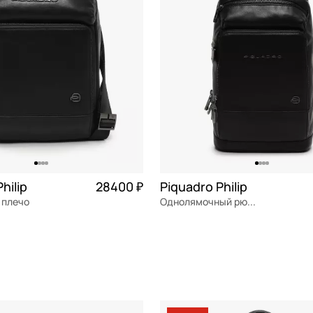
hilip
28400 ₽
Piquadro Philip
 плечо
Однолямочный рюкзак
я кожа
Частями 7 100 ₽ × 4
натуральная кожа
Частями 
м
19,5x30x8 см
ОРЗИНУ
В КОРЗИНУ