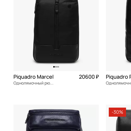
Piquadro Marcel
20600 ₽
Piquadro 
Однолямочный рюкзак
текстиль
Частями 5 150 ₽ × 4
натуральна
21x31x10 см
19,5x32x6 с
-30%
В КОРЗИНУ
В К