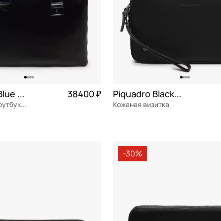
Piquadro Blue square
38400 ₽
Piquadro Black square
Сумка для ноутбука и документов
Кожаная визитка
я кожа
Частями 9 600 ₽ × 4
натуральная кожа
Частями 
м
23x15x4 см
-30%
ОРЗИНУ
В КОРЗИНУ