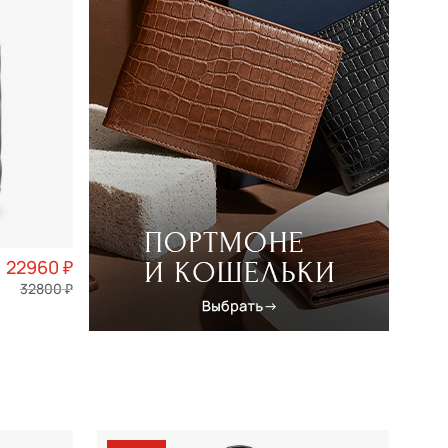
22960 ₽
32800 ₽
5 740 ₽ × 4