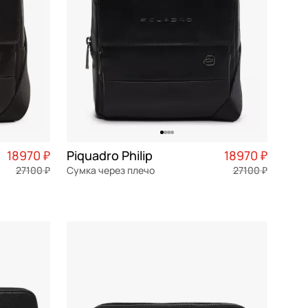
18970 ₽
Piquadro Philip
18970 ₽
27100 ₽
Сумка через плечо
27100 ₽
4 743 ₽ × 4
натуральная кожа
Частями 4 743 ₽ × 4
20x22,5x8,5 см
В КОРЗИНУ