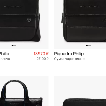
hilip
18970 ₽
Piquadro Philip
 плечо
27100 ₽
Сумка через плечо
я кожа
Частями 4 743 ₽ × 4
натуральная кожа
Частями 
 см
20x22,5x8,5 см
ОРЗИНУ
В КОРЗИНУ