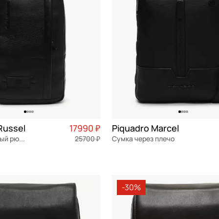
Russel
17990 ₽
Piquadro Marcel
Однолямочный рюкзак
25700 ₽
Сумка через плечо
я кожа
Частями 4 498 ₽ × 4
текстиль
Частями 
м
21x27x7 см
-30%
ОРЗИНУ
В КОРЗИНУ