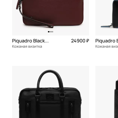
Piquadro Black square
24900 ₽
Кожаная визитка
Кожаная виз
натуральная кожа
Частями 6 225 ₽ × 4
натуральна
23x15x4 см
23x12,5x2,5 
В КОРЗИНУ
В К