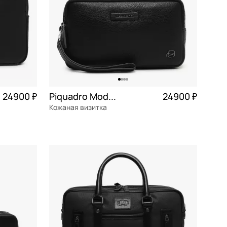
24900 ₽
Piquadro Modus Special
24900 ₽
Кожаная визитка
6 225 ₽ × 4
натуральная кожа
Частями 6 225 ₽ × 4
22x13x5 см
В КОРЗИНУ