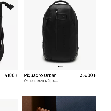
По возрастанию цены
По убыванию цены
По размеру скидки
По скорости доставки
14180 ₽
Piquadro Urban
35600 ₽
Однолямочный рюкзак
3 545 ₽ × 4
натуральная кожа
Частями 8 900 ₽ × 4
21x35x10,5 см
В КОРЗИНУ