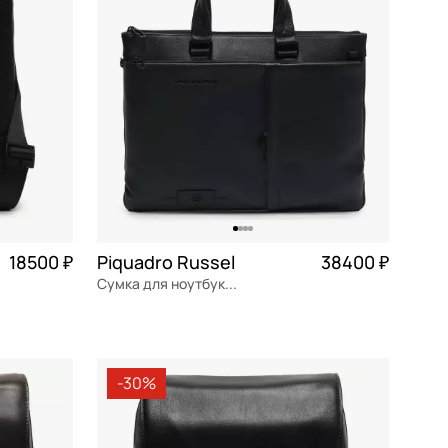
18500 ₽
Piquadro Russel
38400 ₽
Сумка для ноутбука и документов
4 625 ₽ × 4
натуральная кожа
Частями 9 600 ₽ × 4
42x29x4 см
-30%
В КОРЗИНУ