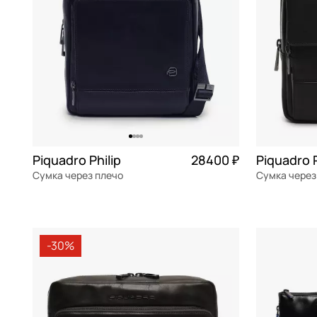
Piquadro Philip
28400 ₽
Piquadro P
Сумка через плечо
Сумка через
натуральная кожа
Частями 7 100 ₽ × 4
натуральна
21x25,5x9 см
20x22,5x8,5
-30%
В КОРЗИНУ
В К