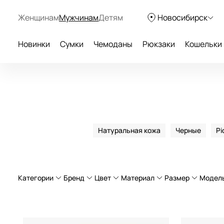
Женщинам
Мужчинам
Детям
Новосибирск
Новинки
Сумки
Чемоданы
Рюкзаки
Кошельки
Натуральная кожа
Черные
Pi
Категории
Бренд
Цвет
Материал
Размер
Модел
Сумки через плечо
натуральная кожа
Большой