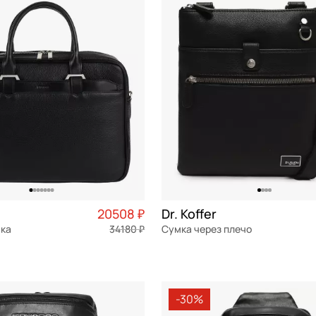
Планшет
Мессенджер
Сэтчел (ранец)
СБРОСИТЬ
ПРИМЕНИТЬ
Тоут
Трапеция
Хобо
Седло
Шоппер
Такса
20508 ₽
Dr. Koffer
мка
34180 ₽
Сумка через плечо
Торба
я кожа
Частями 5 127 ₽ × 4
натуральная кожа
Частями 
22x25x3 см
-30%
ОРЗИНУ
В КОРЗИНУ