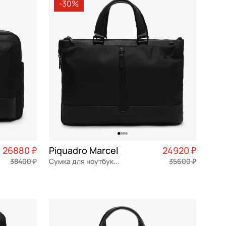
-30%
26880 ₽
Piquadro Marcel
24920 ₽
38400 ₽
Сумка для ноутбука и документов
35600 ₽
6 720 ₽ × 4
текстиль
Частями 6 230 ₽ × 4
42x28x6 см
В КОРЗИНУ