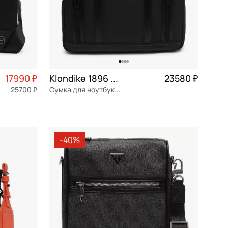
17990 ₽
Klondike 1896 Urban
23580 ₽
25700 ₽
Сумка для ноутбука и документов
4 498 ₽ × 4
экокожа
Частями 5 895 ₽ × 4
39,5x29,5x12 см
-40%
В КОРЗИНУ