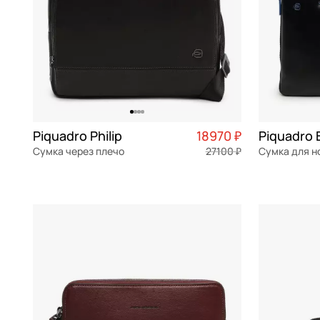
Piquadro Philip
18970 ₽
Сумка через плечо
27100 ₽
натуральная кожа
Частями 4 743 ₽ × 4
натуральна
27,5x21x8 см
37x26,5x3 с
В КОРЗИНУ
В К