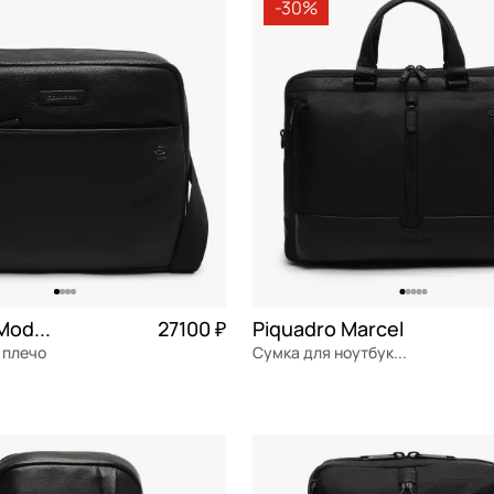
-30%
Piquadro Modus Special
27100 ₽
Piquadro Marcel
 плечо
Сумка для ноутбука и документов
я кожа
Частями 6 775 ₽ × 4
текстиль
Частями 
42x30x13,5 см
ОРЗИНУ
В КОРЗИНУ