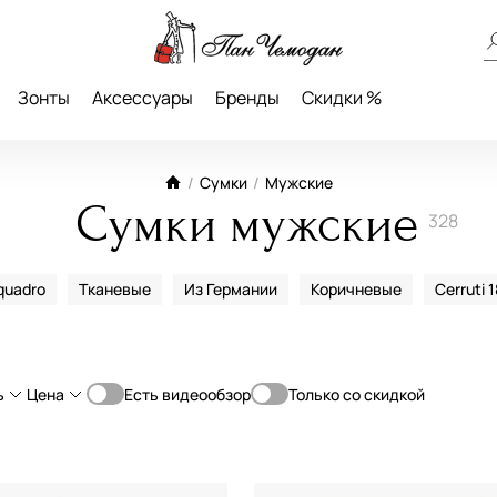
Зонты
Аксессуары
Бренды
Скидки %
/
Сумки
/
Мужские
Сумки мужские
328
quadro
Тканевые
Из Германии
Коричневые
Cerruti 
ь
Цена
Есть видеообзор
Только со скидкой
От
До
Классическая
—