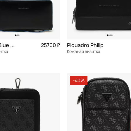
Piquadro Blue square
25700 ₽
Piquadro Philip
итка
Кожаная визитка
я кожа
Частями 6 425 ₽ × 4
натуральная кожа
Частями 
см
19x11x7 см
-40%
ОРЗИНУ
В КОРЗИНУ