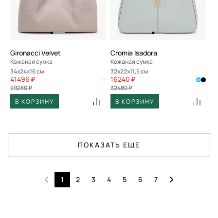
Gironacci Velvet
Cromia Isadora
Кожаная сумка
Кожаная сумка
34x24x16 см
32x22x11,5 см
41496 ₽
16240 ₽
59280 ₽
32480 ₽
В КОРЗИНУ
В КОРЗИНУ
ПОКАЗАТЬ ЕЩЕ
1
2
3
4
5
6
7