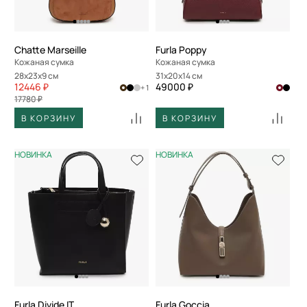
По скорости доставки
Chatte Marseille
Furla Poppy
Кожаная сумка
Кожаная сумка
28x23x9 см
31x20x14 см
12446 ₽
49000 ₽
+ 1
17780 ₽
В КОРЗИНУ
В КОРЗИНУ
НОВИНКА
НОВИНКА
Furla Divide IT
Furla Goccia