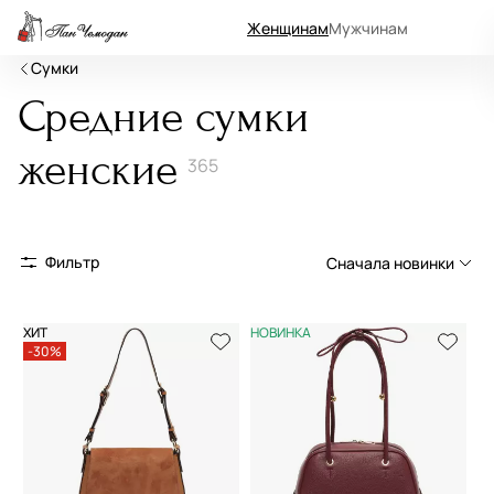
Женщинам
Мужчинам
Сумки
Средние сумки
женские
365
Фильтр
Сначала новинки
Сначала новинки
ХИТ
НОВИНКА
-30%
Сначала популярные
По возрастанию цены
По убыванию цены
По размеру скидки