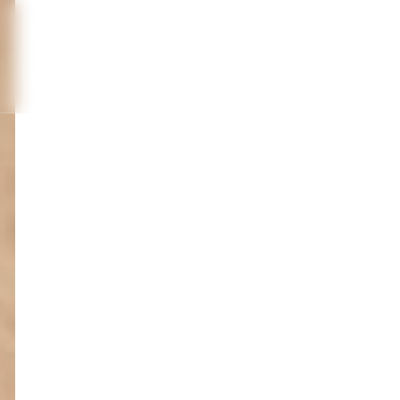
Женщинам
Мужчинам
Детям
Новосибирск
Новинки
Сумки
Чемоданы
Рюкзаки
Кошельки