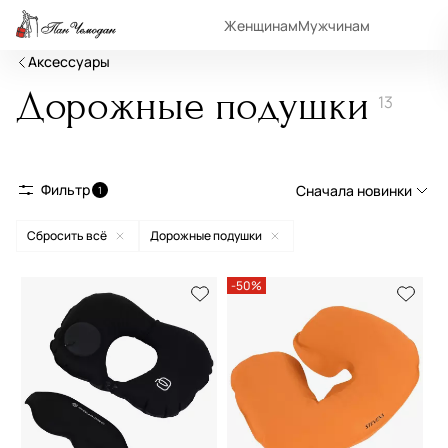
Женщинам
Мужчинам
Аксессуары
Дорожные подушки
13
Фильтр
Сначала новинки
1
Сбросить всё
Дорожные подушки
Сначала новинки
Сначала популярные
-50%
По возрастанию цены
По убыванию цены
По размеру скидки
По скорости доставки