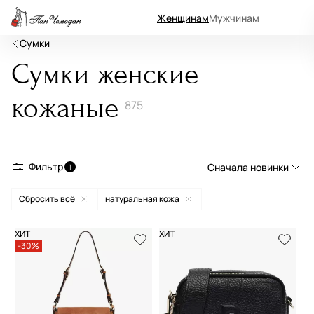
Женщинам
Мужчинам
Сумки
Сумки женские
кожаные
875
Фильтр
Сначала новинки
1
Сбросить всё
натуральная кожа
Сначала новинки
Сначала популярные
ХИТ
ХИТ
-30%
По возрастанию цены
По убыванию цены
По размеру скидки