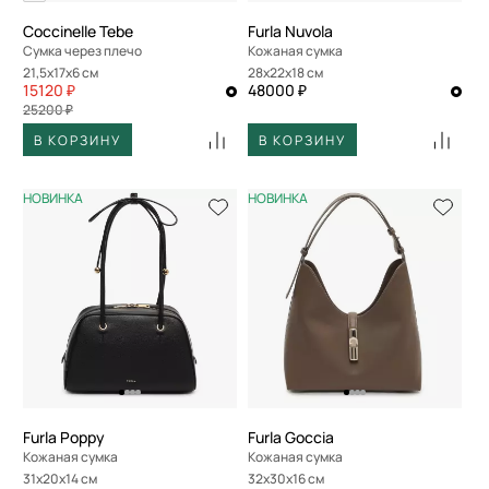
Coccinelle Tebe
Furla Nuvola
Сумка через плечо
Кожаная сумка
21,5x17x6 см
28x22x18 см
15120 ₽
48000 ₽
25200 ₽
В КОРЗИНУ
В КОРЗИНУ
НОВИНКА
НОВИНКА
Furla Poppy
Furla Goccia
Кожаная сумка
Кожаная сумка
31x20x14 см
32x30x16 см