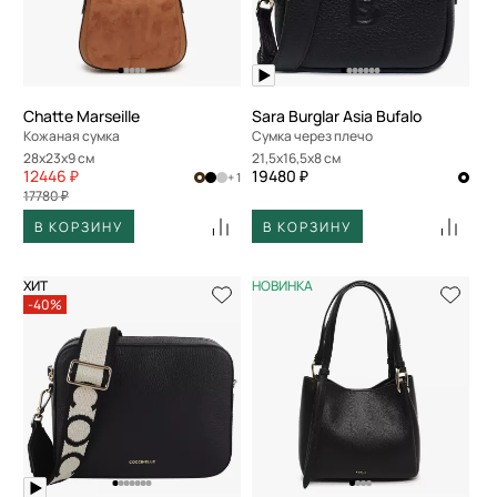
По скорости доставки
Chatte Marseille
Sara Burglar Asia Bufalo
Кожаная сумка
Сумка через плечо
28x23x9 см
21,5x16,5x8 см
12446 ₽
19480 ₽
+ 1
17780 ₽
В КОРЗИНУ
В КОРЗИНУ
ХИТ
НОВИНКА
-40%