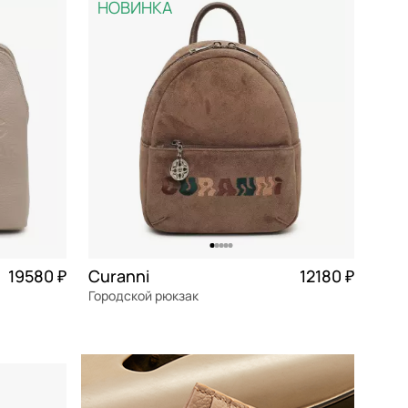
НОВИНКА
По возрастанию цены
По убыванию цены
По размеру скидки
По скорости доставки
19580 ₽
Curanni
12180 ₽
Городской рюкзак
4 895 ₽ × 4
замша
Частями 3 045 ₽ × 4
20x24x11 см
В КОРЗИНУ