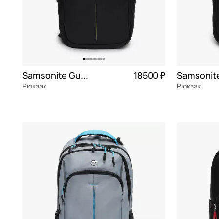
Samsonite Guardit 3.0
18500 ₽
Рюкзак
Рюкзак
текстиль
Частями 4 625 ₽ × 4
текстиль
30x44x20 см
30x44x20 с
В КОРЗИНУ
В К