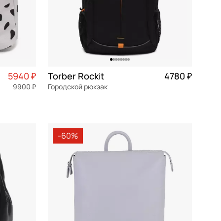
5940 ₽
Torber Rockit
4780 ₽
9900 ₽
Городской рюкзак
1 485 ₽ × 4
текстиль
32x46x15 см
-60%
В КОРЗИНУ