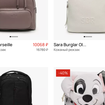
rseille
10068 ₽
Sara Burglar Olga SBR
кзак
16780 ₽
Кожаный рюкзак
я кожа
Частями 2 517 ₽ × 4
натуральная кожа
Частями 
см
26,5x30x15 см
-40%
ОРЗИНУ
В КОРЗИНУ