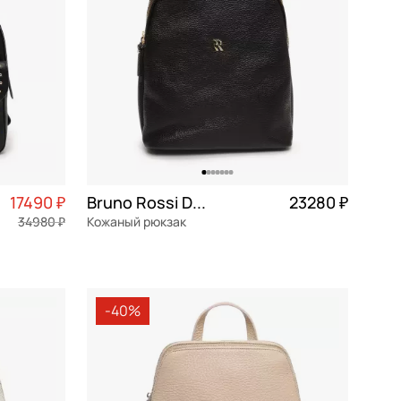
17490 ₽
Bruno Rossi Dollaro
23280 ₽
34980 ₽
Кожаный рюкзак
4 373 ₽ × 4
натуральная кожа
Частями 5 820 ₽ × 4
27x30x14,5 см
-40%
В КОРЗИНУ