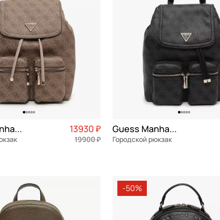
Guess Manhattan
13930 ₽
Guess Manhattan
юкзак
19900 ₽
Городской рюкзак
Частями 3 483 ₽ × 4
экокожа
Частями 
23x29x16 см
-50%
ОРЗИНУ
В КОРЗИНУ