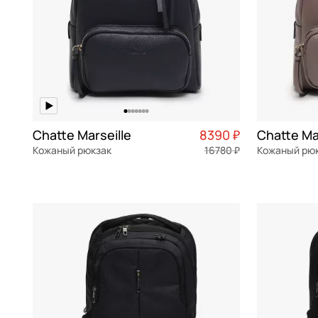
Chatte Marseille
8390 ₽
Chatte Ma
Кожаный рюкзак
16780 ₽
Кожаный рю
натуральная кожа
Частями 2 098 ₽ × 4
натуральна
24,5x24x10 см
24,5x24x10 
В КОРЗИНУ
В К