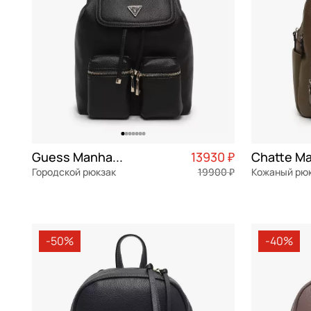
Guess Manhattan
13930 ₽
Chatte Ma
Городской рюкзак
19900 ₽
Кожаный рю
экокожа
Частями 3 483 ₽ × 4
натуральна
23x28x15 см
28x31x15 см
-50%
-40%
В КОРЗИНУ
В К