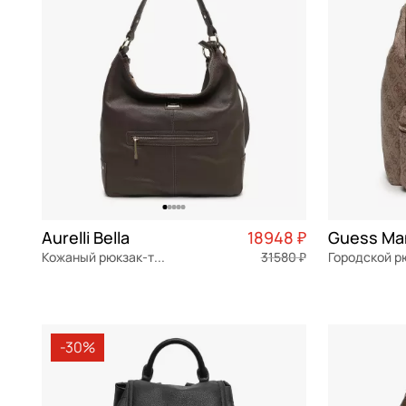
Aurelli Bella
18948 ₽
Кожаный рюкзак-трансформер
31580 ₽
Городской р
натуральная кожа
Частями 4 737 ₽ × 4
экокожа
34,5x27x13 см
23x29x16 см
-30%
В КОРЗИНУ
В К