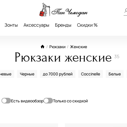
Зонты
Аксессуары
Бренды
Скидки %
/
Рюкзаки
/
Женские
Рюкзаки женские
35
невые
Черные
до 7000 рублей
Coccinelle
Белые
Есть видеообзор
Только со скидкой
т
До
олее 40 см)
—