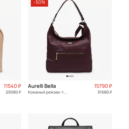
-50%
11540 ₽
Aurelli Bella
15790 ₽
23080 ₽
Кожаный рюкзак-трансформер
31580 ₽
2 885 ₽ × 4
натуральная кожа
Частями 3 948 ₽ × 4
34,5x27x13 см
В КОРЗИНУ