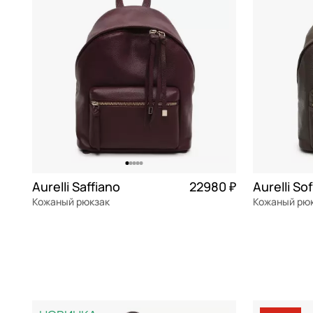
Echolac
серый
Guess
синий
Henry Backer
сиреневый
Klondike 1896
темно-серый
Mayrhoff
фиолетовый
Picard
черный
Piquadro
Aurelli Saffiano
22980 ₽
Aurelli Sof
Samsonite
Кожаный рюкзак
Кожаный рю
Sara Burglar
натуральная кожа
Частями 5 745 ₽ × 4
натуральна
27x32x14 см
27x32x14 см
Stevens
Torber
В КОРЗИНУ
В К
Wenger