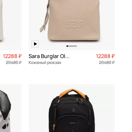
12288 ₽
Sara Burglar Olga SBR
12288 ₽
20480 ₽
Кожаный рюкзак
20480 ₽
3 072 ₽ × 4
натуральная кожа
Частями 3 072 ₽ × 4
26,5x30x15 см
В КОРЗИНУ