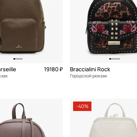
rseille
19180 ₽
Braccialini Rock
кзак
Городской рюкзак
я кожа
Частями 4 795 ₽ × 4
экокожа
Частями 
24x29x12 см
-40%
ОРЗИНУ
В КОРЗИНУ