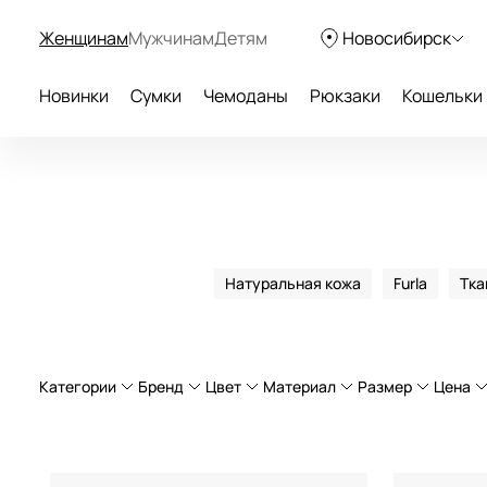
Женщинам
Мужчинам
Детям
Новосибирск
Новинки
Сумки
Чемоданы
Рюкзаки
Кошельки
Натуральная кожа
Furla
Тка
Категории
Бренд
Цвет
Материал
Размер
Цена
О
Городские рюкзаки
натуральная кожа
Большие (б