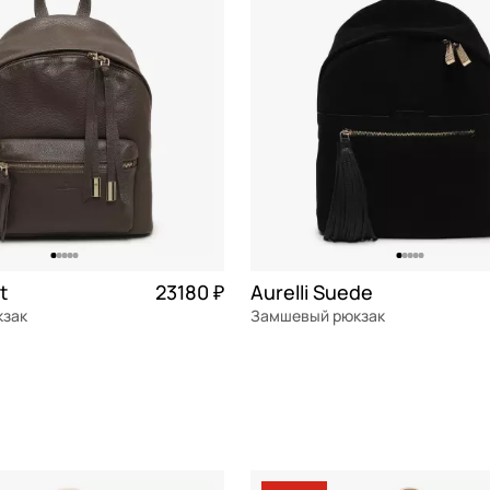
t
23180 ₽
Aurelli Suede
кзак
Замшевый рюкзак
я кожа
Частями 5 795 ₽ × 4
замша
Частями 
27x34x12 см
ОРЗИНУ
В КОРЗИНУ