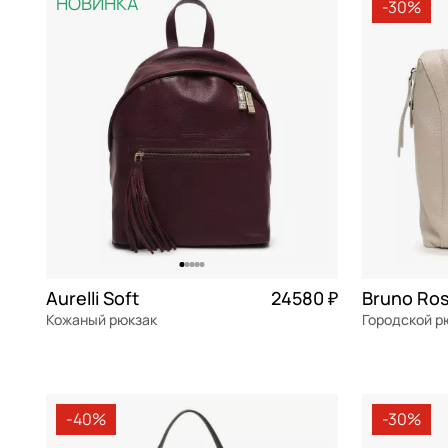
НОВИНКА
-30%
Aurelli Soft
24580 ₽
Кожаный рюкзак
Городской р
натуральная кожа
Частями 6 145 ₽ × 4
натуральна
27x34x12 см
31x33x17 см
-40%
-30%
В КОРЗИНУ
В К