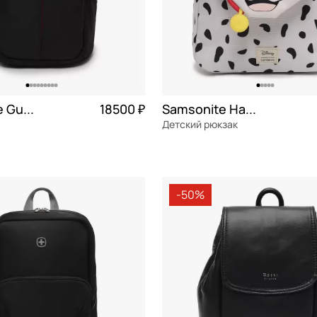
Samsonite Guardit 3.0
18500 ₽
Samsonite Happy sammies
Детский рюкзак
Частями 4 625 ₽ × 4
Recyclex
Частями 
м
24x27,5x14,5 см
-50%
ОРЗИНУ
В КОРЗИНУ