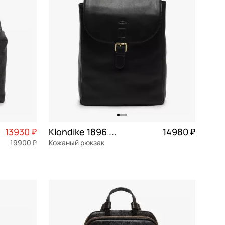
13930 ₽
Klondike 1896 Urban
14980 ₽
19900 ₽
Кожаный рюкзак
3 483 ₽ × 4
натуральная кожа
Частями 3 745 ₽ × 4
27x34x10 см
В КОРЗИНУ