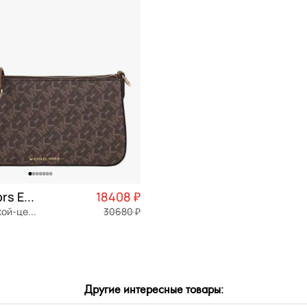
тер
Сэтчел (ранец)
СБРОСИТЬ
ПРИМЕНИТЬ
Тоут
Трапеция
Хобо
Седло
Шоппер
Такса
Michael Kors Empire
18408 ₽
Торба
Сумка с ручкой-цепочкой
30680 ₽
Частями 4 602 ₽ × 4
см
Другие интересные товары:
ОРЗИНУ