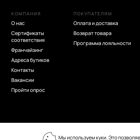
Mayrhoff
фуксия
КОМПАНИЯ
ПОКУПАТЕЛЯМ
Michael Kors
хаки
О нас
Оплата и доставка
Neri Karra
черный
Сертификаты
Возврат товара
Picard
соответствия
Программа лояльности
Pinko
Франчайзинг
Адреса бутиков
Piquadro
Контакты
Piumelli
Вакансии
Sara Burglar
Пройти опрос
Stevens
Torber
Vittorio Violini
Wenger
2026 © «Пан Чемодан» — онлайн-бутик:
Мы используем куки. Это позволяе
сумки, чемоданы, аксессуары