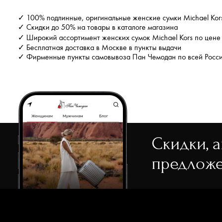
Dr. Koffer
мульти
✓ 100% подлинные, оригинальные женские сумки Michael Kor
Eberhart
мятный
✓ Скидки до 50% на товары в каталоге магазина
✓ Широкий ассортимент женских сумок Michael Kors по цене
Furla
оливковый
✓ Бесплатная доставка в Москве в пункты выдачи
✓ Фирменные пункты самовывоза Пан Чемодан по всей Росс
Gilda Tonelli
оранжевый
Gironacci
розовый
Guess
салатовый
Karl Lagerfeld
серебряный
Karl Lagerfeld Jeans
серый
Скидки, 
Klondike 1896
синий
предложе
Marina Creazioni
сиреневый
Marina Volpe
темно-серый
Marino Orlandi
фиолетовый