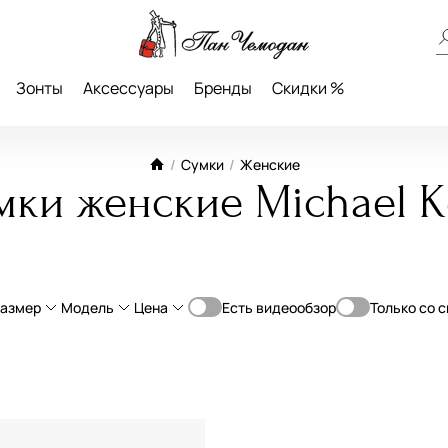
Зонты
Аксессуары
Бренды
Скидки %
/
Сумки
/
Женские
мки женские Michael K
азмер
Модель
Цена
Есть видеообзор
Только со 
От
До
ьная кожа
Большой
Классическая
—
ь
Средний
Планшет
а
Маленький
Мессенджер