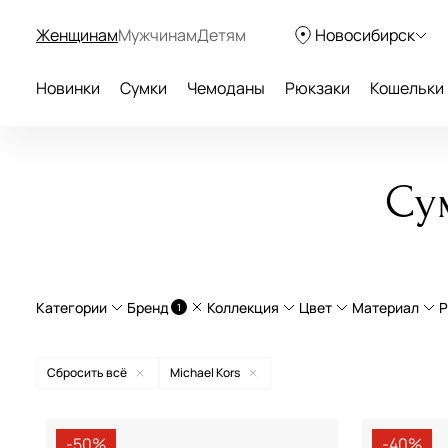
Женщинам
Мужчинам
Детям
Новосибирск
Новинки
Сумки
Чемоданы
Рюкзаки
Кошельки
Су
Категории
Бренд
Коллекция
Цвет
Материал
Р
1
Сумки на плечо
Empire
натурал
Сбросить всё
Michael Kors
Сумки на цепочке
текстил
Aurelli
бежевый
экокож
-50%
-40%