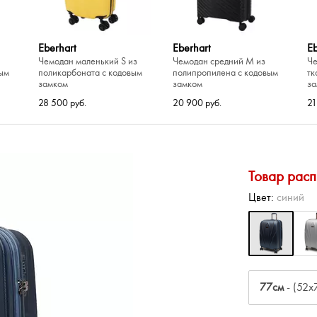
Eberhart
Eberhart
Eb
Чемодан маленький S из
Чемодан средний M из
Че
вым
поликарбоната с кодовым
полипропилена с кодовым
тк
замком
замком
за
28 500 руб.
20 900 руб.
21
-40%
-20%
Stevens
Echolac
Ec
ади
Чемодан средний M из
Чемодан большой L из
Че
полипропилена
поликарбоната
по
Товар рас
11 688 руб.
26 800 руб.
22
19 480 руб.
33 500 руб.
Цвет:
синий
Eberhart
Eberhart
Eb
ади
Чемодан средний M из
Чемодан маленький S из
Че
полипропилена с кодовым
поликарбоната с кодовым
по
77см
- (52x
замком
замком
за
27 900 руб.
28 500 руб.
20