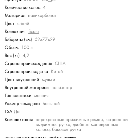
б.
Количество колес:
4
Samsonite
Samsonite
Eberhart
Piquadro
Eberhart
Материал:
поликарбонат
Чемодан очень
Чемодан очень
Чемодан для ручной
Чемодан для ручной
Чемодан средний M
большой XL из
большой XL из
клади из
клади из
из полипропилена с
Цвет:
синий
материала Curv с
материала Curv с
полипропилена
поликарбоната
кодовым замком
кодовым замком
кодовым замком
Коллекция:
Scale
24 900 руб.
37 300 руб.
27 900 руб.
103 500 руб.
103 500 руб.
Габариты (см):
52x77x29
Объем:
100 л.
Вес (кг):
4,2
Страна происхождения:
США
Страна производства:
Китай
Цвет внутренний:
мульти
Внутренний материал:
полиэстер
Тип застежки:
молния
Размер чемодана:
Большой
TSA
Да
Комплектация:
перекрестные прижимные ремни, встроенная
выдвижная ручка, двойные маневренные
колеса, боковая ручка
ручка для захвата снизу, двойная молния.