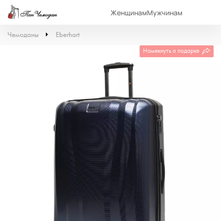
Женщинам
Мужчинам
Чемоданы
Eberhart
Намекнуть о подарке