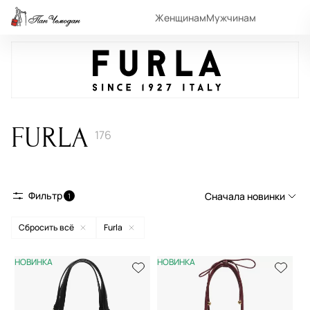
Женщинам
Мужчинам
FURLA
176
Фильтр
Сначала новинки
1
Сбросить всё
Furla
Сначала новинки
Сначала популярные
НОВИНКА
НОВИНКА
По возрастанию цены
По убыванию цены