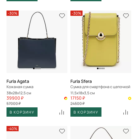
-30%
-30%
Furla Agata
Furla Sfera
Кожаная сумка
Сумка для смартфона с цепочкой
38x28x12,5 см
11,5x18x3,5 см
39900 ₽
17150 ₽
57000 ₽
24500 ₽
В КОРЗИНУ
В КОРЗИНУ
-40%