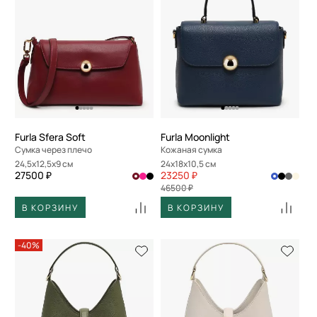
Furla Sfera Soft
Furla Moonlight
Сумка через плечо
Кожаная сумка
24,5x12,5x9 см
24x18x10,5 см
27500 ₽
23250 ₽
46500 ₽
В КОРЗИНУ
В КОРЗИНУ
-40%