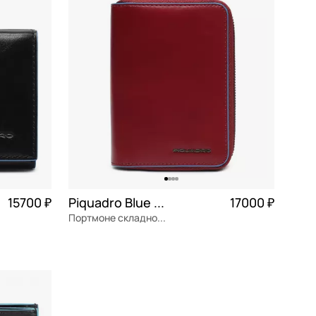
По убыванию цены
По размеру скидки
По скорости доставки
15700 ₽
Piquadro Blue square
17000 ₽
Портмоне складное на молнии
3 925 ₽ × 4
натуральная кожа
Частями 4 250 ₽ × 4
10x14x2,5 см
В КОРЗИНУ