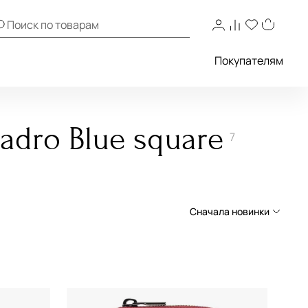
Покупателям
adro Blue square
7
Сначала новинки
Сначала новинки
Сначала популярные
По возрастанию цены