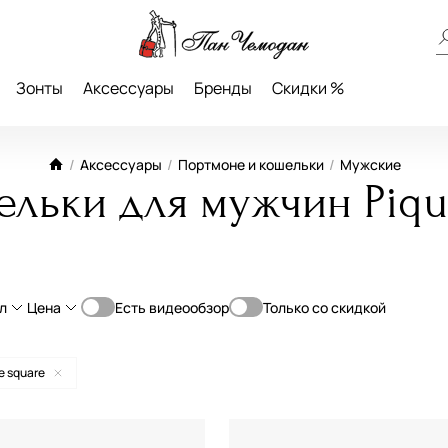
Зонты
Аксессуары
Бренды
Скидки %
/
Аксессуары
/
Портмоне и кошельки
/
Мужские
льки для мужчин Piqu
л
Цена
Есть видеообзор
Только со скидкой
От
До
туральная кожа
e square
—
окожа