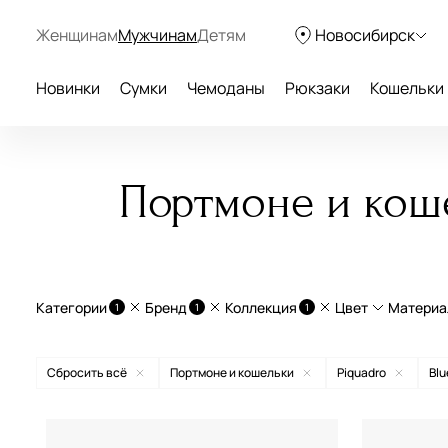
Женщинам
Мужчинам
Детям
Новосибирск
Новинки
Сумки
Чемоданы
Рюкзаки
Кошельки
Портмоне и коше
Категории
Бренд
Коллекция
Цвет
Материа
1
1
1
Портмоне и кошельки
Blue square
на
Сбросить всё
Портмоне и кошельки
Piquadro
Blu
Modus Special
эк
Aurelli
бежевый
Philip