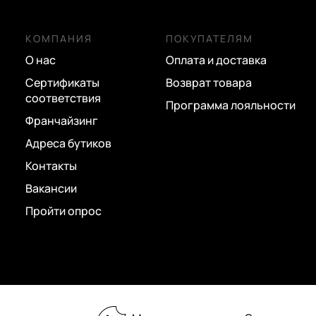
оливковый
оранжевый
КОМПАНИЯ
ПОКУПАТЕЛЯМ
О нас
Оплата и доставка
розовый
Сертификаты
Возврат товара
серебряный
соответствия
Программа лояльности
серый
Франчайзинг
синий
Адреса бутиков
Контакты
сиреневый
Вакансии
темно-серый
Пройти опрос
фиолетовый
фуксия
хаки
черный
2026 © «Пан Чемодан» — онлайн-бутик: