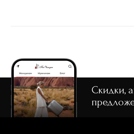
белый
СБРОСИТЬ
ПРИМЕНИ
бордовый
бронзовый
голубой
желтый
зеленый
коралловый
коричневый
Скидки, 
красный
предложе
кремовый
мульти
мятный