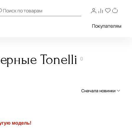
Покупателям
ерные Tonelli
0
Сначала новинки
Сначала новинки
Сначала популярные
угую модель!
По возрастанию цены