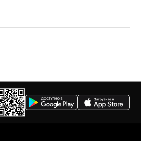
По убыванию цены
По размеру скидки
По скорости доставки