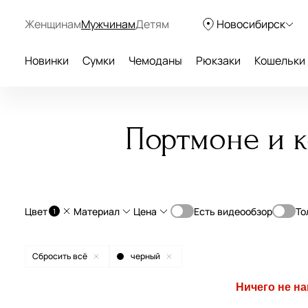
Женщинам
Мужчинам
Детям
Новосибирск
Новинки
Сумки
Чемоданы
Рюкзаки
Кошельки
Портмоне и к
Цвет
Материал
Цена
Есть видеообзор
То
1
От
До
натуральная кожа
Сбросить всё
черный
—
экокожа
Ничего не н
бежевый