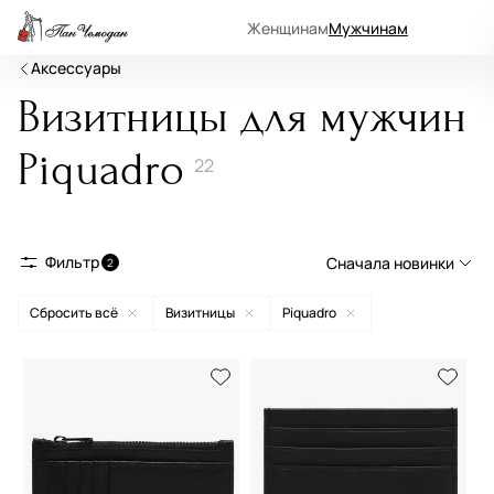
Женщинам
Мужчинам
Аксессуары
Визитницы для мужчин
Piquadro
22
Фильтр
Сначала новинки
2
Сбросить всё
Визитницы
Piquadro
Сначала новинки
Сначала популярные
По возрастанию цены
По убыванию цены
По размеру скидки