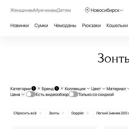
Женщинам
Мужчинам
Детям
Новосибирск
Новинки
Сумки
Чемоданы
Рюкзаки
Кошельки
Зонт
Категории
Бренд
Коллекция
Цвет
Материал
1
1
Цена
Есть видеообзор
Только со скидкой
Зонты
Doppler
Zero 99
поли
От
До
Сбросить всё
Зонты
Doppler
Легкий (менее 200 
—
Jonas Hanway
Zero Magic
текс
бежевый
Neyrat
эпон