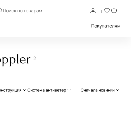
Покупателям
ppler
2
онструкция
Система антиветер
Сначала новинки
Сначала новинки
см)
иц
Складной
система антиветер
Сначала популярные
50 см)
иц
Трость
без системы антиветер
По возрастанию цены
7 см)
пиц