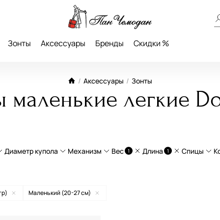
Зонты
Аксессуары
Бренды
Скидки %
/
Аксессуары
/
Зонты
ы маленькие легкие Do
Диаметр купола
Механизм
Вес
Длина
Спицы
К
1
1
эстер
Классический (96-102 см)
Автомат
Средний (301-500 гр)
Средний (28-35 
8 сп
гр)
Маленький (20-27 см)
тиль
Большой (более 119 см)
Механический
Тяжелый (более 500 гр)
Удлиненный (36-
6 сп
ж (полиэстер)
Небольшой (85-95 см)
Полуавтомат
Облегченный (201-300 гр)
Маленький (20-2
10 с