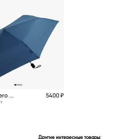
Увеличенный (103-119 см)
Легкий (менее 200 гр)
Длинный (более 
7 спи
Мини-купол (менее 85 см)
Мини-зонт (мене
16 с
12 сп
й
Doppler Zero Magic
5400 ₽
ат
Частями 1 350 ₽ × 4
ОРЗИНУ
Другие интересные товары: