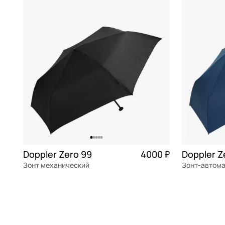
бирюзовый
Pasotti
голубой
Pierre Vaux
СБРОСИТЬ
ПРИМЕНИТЬ
желтый
Piquadro
зеленый
Russian Look
коричневы
Torber
красный
кремовый
мульти
Doppler Zero 99
4000 ₽
мятный
Зонт механический
Зонт-автом
розовый
полиэстер
полиэстер
серый
синий
В КОРЗИНУ
В К