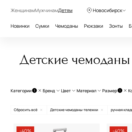
Женщинам
Мужчинам
Детям
Новосибирск
Новинки
Сумки
Чемоданы
Рюкзаки
Зонты
Б
Детские чемоданы 
Категории
Бренд
Цвет
Материал
Размер
К
1
1
Детские чемоданы-тележки
American Tourister
бежевый
ABS-пластик
ручная 
Сбросить всё
Детские чемоданы-тележки
ручная клад
Легкие чемоданы
Guess
белый
поликарбонат
M средн
Чемоданы на колесах
Samsonite
голубой
RPET
S малень
-40%
-40%