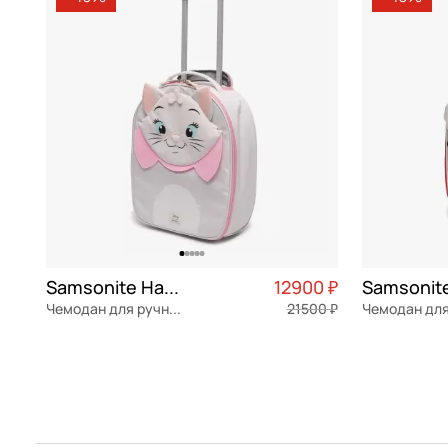
Sun Voyage
мульти
Recyclex
розовый
полиуретан
серый
Samsonite Happy sammies
12900 ₽
Чемодан для ручной клади
21500 ₽
Recyclex
Частями 3 225 ₽ × 4
Recyclex
36x45x18 см
36x45x18 см
В КОРЗИНУ
В К