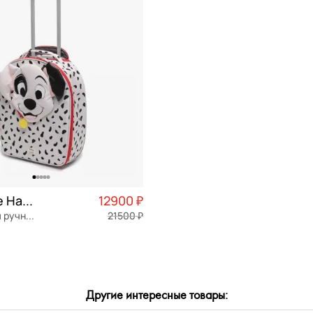
СБРОСИТЬ
ПРИМЕНИТЬ
Samsonite Happy sammies
12900 ₽
Чемодан для ручной клади
21500 ₽
Частями 3 225 ₽ × 4
Другие интересные товары:
ОРЗИНУ