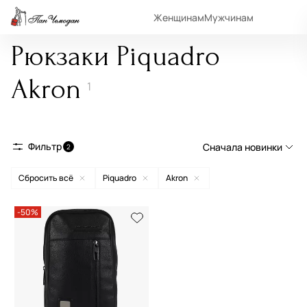
Женщинам
Мужчинам
Рюкзаки Piquadro
Akron
1
Фильтр
Сначала новинки
2
Сбросить всё
Piquadro
Akron
Сначала новинки
Сначала популярные
-50%
По возрастанию цены
По убыванию цены
По размеру скидки
По скорости доставки