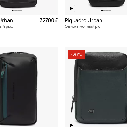
Urban
32700 ₽
Piquadro Urban
Однолямочный рюкзак
Однолямочный рюкзак
я кожа
Частями 8 175 ₽ × 4
натуральная кожа
Частями 
 см
19,5x36,5x7 см
-20%
ОРЗИНУ
В КОРЗИНУ