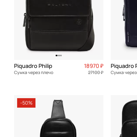
Michael Kors
фуксия
Neri Karra
хаки
Picard
черный
Pinko
Piquadro
Piumelli
Piquadro Philip
18970 ₽
Piquadro P
Sara Burglar
Сумка через плечо
27100 ₽
Сумка через
Stevens
натуральная кожа
Частями 4 743 ₽ × 4
натуральна
20x22,5x8,5 см
21x25,5x9 с
Torber
-50%
Vittorio Violini
В КОРЗИНУ
В К
Wenger