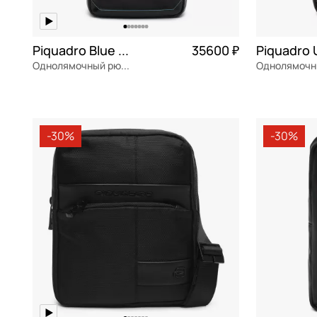
Piquadro Blue square
35600 ₽
Piquadro 
Однолямочный рюкзак
натуральная кожа
Частями 8 900 ₽ × 4
натуральна
20,5x30x7 см
19,5x36,5x7
-30%
-30%
В КОРЗИНУ
В К