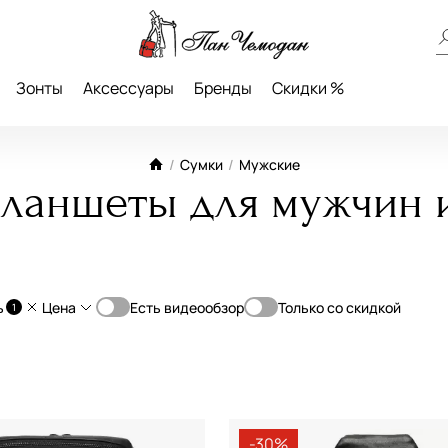
Зонты
Аксессуары
Бренды
Скидки %
/
Сумки
/
Мужские
планшеты для мужчин 
ь
Цена
Есть видеообзор
Только со скидкой
1
От
До
Классическая
—
Планшет
Мессенджер
-30%