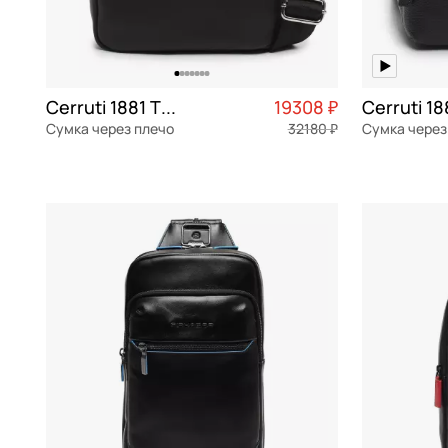
Cerruti 1881 Thomas
19308 ₽
Сумка через плечо
32180 ₽
Сумка через
натуральная кожа
Частями 4 827 ₽ × 4
натуральна
21x26x7,5 см
18x22x7,5 см
В КОРЗИНУ
В К