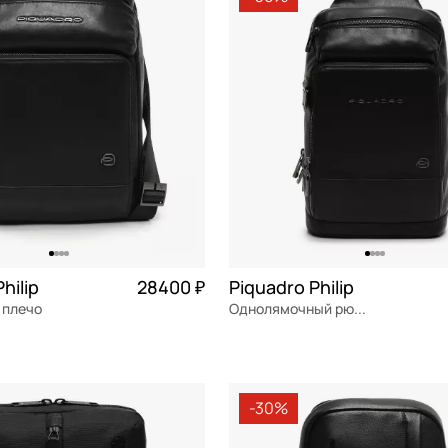
Сэтчел (ранец)
СБРОСИТЬ
ПРИМЕНИТЬ
Тоут
Трапеция
Хобо
Седло
Шоппер
Такса
hilip
28400 ₽
Piquadro Philip
Торба
 плечо
Однолямочный рюкзак
я кожа
Частями 7 100 ₽ × 4
натуральная кожа
Частями 
м
19,5x30x8 см
-30%
ОРЗИНУ
В КОРЗИНУ