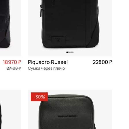
18970 ₽
Piquadro Russel
22800 ₽
27100 ₽
Сумка через плечо
4 743 ₽ × 4
натуральная кожа
Частями 5 700 ₽ × 4
21,5x26,5x5,5 см
-30%
В КОРЗИНУ