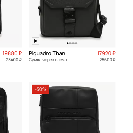
19880 ₽
Piquadro Than
17920 ₽
28400 ₽
Сумка через плечо
25600 ₽
4 970 ₽ × 4
натуральная кожа
Частями 4 480 ₽ × 4
18x23x6 см
-30%
В КОРЗИНУ