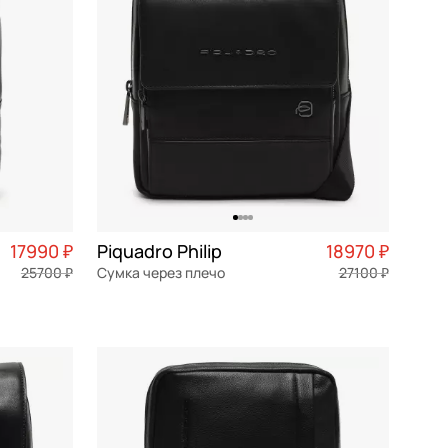
17990 ₽
Piquadro Philip
18970 ₽
25700 ₽
Сумка через плечо
27100 ₽
4 498 ₽ × 4
натуральная кожа
Частями 4 743 ₽ × 4
20x22,5x8,5 см
В КОРЗИНУ