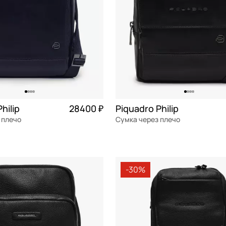
hilip
28400 ₽
Piquadro Philip
 плечо
Сумка через плечо
я кожа
Частями 7 100 ₽ × 4
натуральная кожа
Частями 
м
20x22,5x8,5 см
-30%
ОРЗИНУ
В КОРЗИНУ