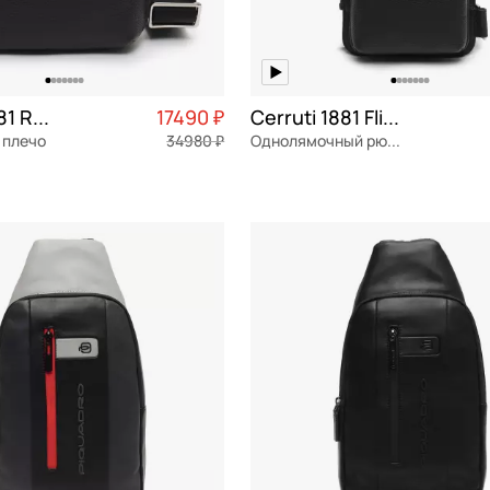
Cerruti 1881 Roby
17490 ₽
Cerruti 1881 Flippo
 плечо
34980 ₽
Однолямочный рюкзак
я кожа
Частями 4 373 ₽ × 4
натуральная кожа
Частями 
18x34x6 см
ОРЗИНУ
В КОРЗИНУ