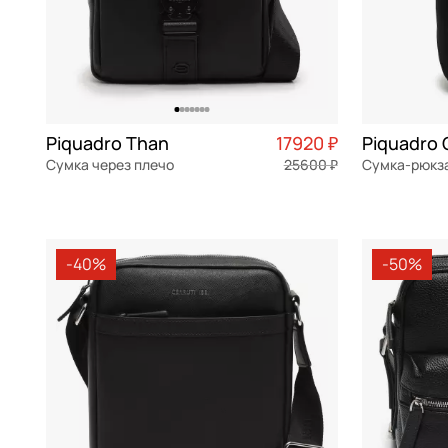
Piquadro Than
17920 ₽
Piquadro 
Сумка через плечо
25600 ₽
натуральная кожа
Частями 4 480 ₽ × 4
текстиль
18x23x6 см
19,5x31x7,5 
-40%
-50%
В КОРЗИНУ
В К