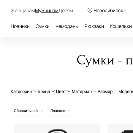
Женщинам
Мужчинам
Детям
Новосибирск
Новинки
Сумки
Чемоданы
Рюкзаки
Кошельки
Сумки - 
Категории
Бренд
Цвет
Материал
Размер
Модел
Сумки через плечо
натуральная кожа
Большой
Сбросить всё
Планшет
текстиль
Средний
Aurelli
бежевый
экокожа
Маленький