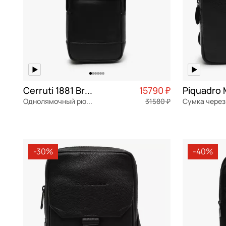
Cerruti 1881 Brad
15790 ₽
Piquadro
Однолямочный рюкзак
31580 ₽
Сумка через
натуральная кожа
Частями 3 948 ₽ × 4
натуральна
15,5x27x7 см
19x23,5x9 с
-30%
-40%
В КОРЗИНУ
В К