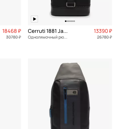
18468 ₽
Cerruti 1881 James
13390 ₽
30780 ₽
Однолямочный рюкзак
26780 ₽
4 617 ₽ × 4
текстиль
Частями 3 348 ₽ × 4
15,5x26,5x7 см
В КОРЗИНУ