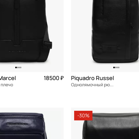
Marcel
18500 ₽
Piquadro Russel
 плечо
Однолямочный рюкзак
Частями 4 625 ₽ × 4
натуральная кожа
Частями 
19,5x32x6 см
-30%
ОРЗИНУ
В КОРЗИНУ