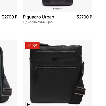
32700 ₽
Piquadro Urban
32700 ₽
Однолямочный рюкзак
8 175 ₽ × 4
натуральная кожа
Частями 8 175 ₽ × 4
19,5x36,5x7 см
-50%
В КОРЗИНУ