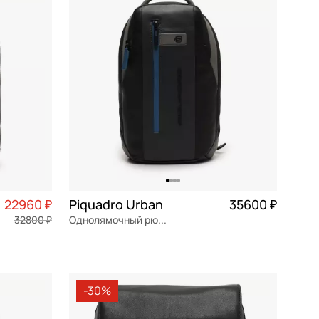
По убыванию цены
По размеру скидки
По скорости доставки
22960 ₽
Piquadro Urban
35600 ₽
32800 ₽
Однолямочный рюкзак
5 740 ₽ × 4
натуральная кожа
Частями 8 900 ₽ × 4
21x35x10,5 см
-30%
В КОРЗИНУ