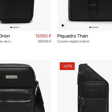
Orion
15360 ₽
Piquadro Than
Сумка-рюкзак на одно плечо
25600 ₽
Сумка через плечо
Частями 3 840 ₽ × 4
натуральная кожа
Частями 
см
22x27x7 см
-40%
ОРЗИНУ
В КОРЗИНУ