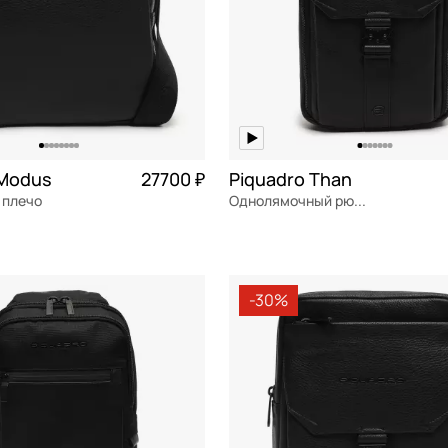
 Modus
27700 ₽
Piquadro Than
 плечо
Однолямочный рюкзак
я кожа
Частями 6 925 ₽ × 4
натуральная кожа
Частями 
м
18,5x32x8 см
-30%
ОРЗИНУ
В КОРЗИНУ