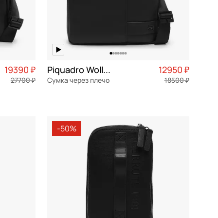
19390 ₽
Piquadro Wollem
12950 ₽
27700 ₽
Сумка через плечо
18500 ₽
4 848 ₽ × 4
экокожа
Частями 3 238 ₽ × 4
21x27x6 см
-50%
В КОРЗИНУ