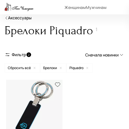
Женщинам
Мужчинам
Аксессуары
Брелоки Piquadro
1
Фильтр
Сначала новинки
2
Сбросить всё
Брелоки
Piquadro
Сначала новинки
Сначала популярные
По возрастанию цены
По убыванию цены
По размеру скидки
По скорости доставки