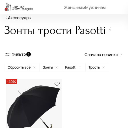
Женщинам
Мужчинам
Аксессуары
Зонты трости Pasotti
4
Фильтр
Сначала новинки
3
Сбросить всё
Зонты
Pasotti
Трость
Сначала новинки
Сначала популярные
-40%
По возрастанию цены
По убыванию цены
По размеру скидки
По скорости доставки