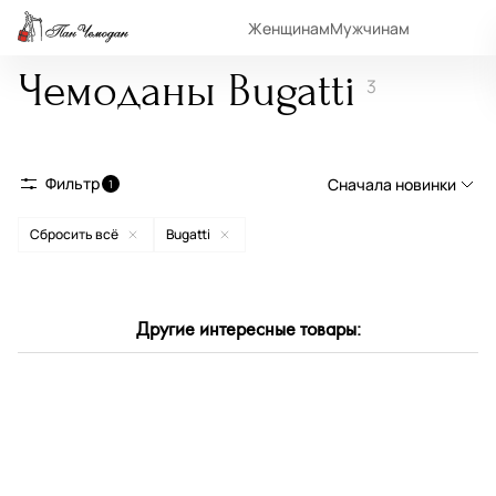
Женщинам
Мужчинам
Чемоданы Bugatti
3
Фильтр
Сначала новинки
1
Сбросить всё
Bugatti
Сначала новинки
Сначала популярные
По возрастанию цены
Другие интересные товары:
По убыванию цены
По размеру скидки
По скорости доставки