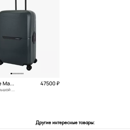
ь
M средние (60-69 см)
СБРОСИТЬ
ПРИМЕНИТЬ
n
XL очень большие (от 80 см)
пластик
S маленькие (до 60 см)
эстер
а/к Победа
уретан
карбонат
он
Samsonite Magnum ECO
47500 ₽
clex
Чемодан большой L из полипропилена с кодовым замком
ен
Частями 11 875 ₽ × 4
ожа
Другие интересные товары:
ОРЗИНУ