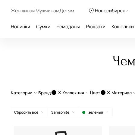
Женщинам
Мужчинам
Детям
Новосибирск
Новинки
Сумки
Чемоданы
Рюкзаки
Кошельки
Чем
Категории
Бренд
Коллекция
Цвет
Материал
1
1
Дорожные сумки
C-Lite
поли
Сбросить всё
Samsonite
зеленый
Легкие чемоданы
Essens
нату
American Tourister
бежевый
Чемоданы на колесах
Magnum ECO
Curv