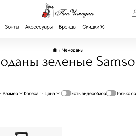
Зонты
Аксессуары
Бренды
Скидки %
/
Чемоданы
оданы зеленые Samso
Размер
Колеса
Цена
Есть видеообзор
Только с
От
До
пропилен
L большие (70-79 см)
4-Колеса
—
ральная кожа
с увеличением объема
®
ручная кладь