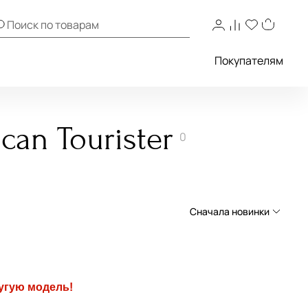
Покупателям
an Tourister
0
Сначала новинки
Сначала новинки
Сначала популярные
угую модель!
По возрастанию цены