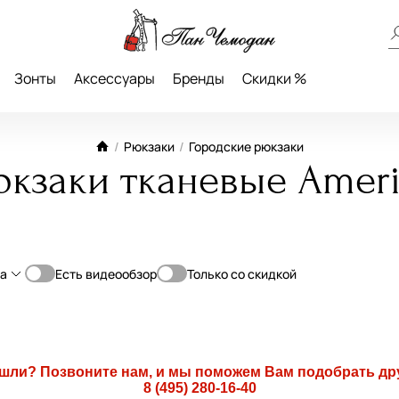
Зонты
Аксессуары
Бренды
Скидки %
/
Рюкзаки
/
Городские рюкзаки
кзаки тканевые Americ
а
Есть видеообзор
Только со скидкой
От
До
—
ашли? Позвоните нам, и мы поможем Вам подобрать др
8 (495) 280-16-40