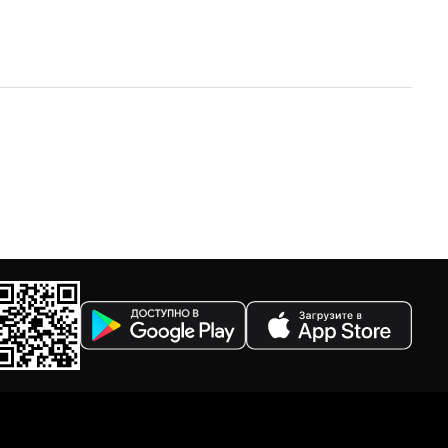
По убыванию цены
По размеру скидки
По скорости доставки