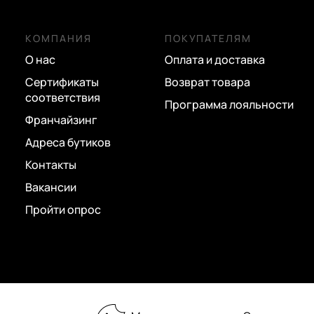
синий
сиреневый
КОМПАНИЯ
ПОКУПАТЕЛЯМ
О нас
Оплата и доставка
темно-серый
Сертификаты
Возврат товара
черный
соответствия
Программа лояльности
Франчайзинг
Адреса бутиков
Контакты
Вакансии
Пройти опрос
2026 © «Пан Чемодан» — онлайн-бутик: