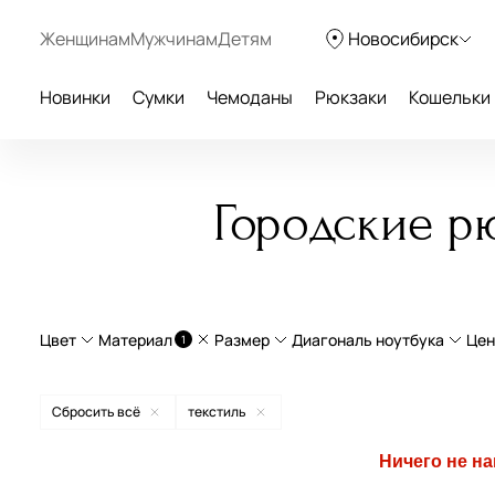
Женщинам
Мужчинам
Детям
Новосибирск
Новинки
Сумки
Чемоданы
Рюкзаки
Кошельки
Городские рю
Цвет
Материал
Размер
Диагональ ноутбука
Цен
1
натуральная кожа
Средние (от 30 до 40 см)
16 дюймов
Сбросить всё
текстиль
текстиль
Большие (более 40 см)
14 дюймов
Ничего не н
бежевый
экокожа
Маленькие (от 20 до 30 см)
15 дюймов