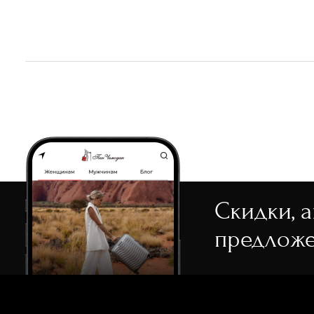
белый
замша
10 дюймов
бордовый
13 дюймов
бронзовый
голубой
желтый
зеленый
коричневый
кремовый
Скидки, 
мульти
предложе
оливковый
розовый
серый