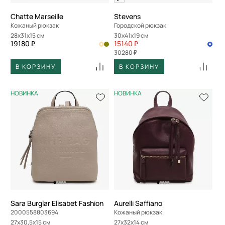
Chatte Marseille
Stevens
Кожаный рюкзак
Городской рюкзак
28x31x15 см
30x41x19 см
19180 ₽
15140 ₽
30280 ₽
В КОРЗИНУ
В КОРЗИНУ
НОВИНКА
НОВИНКА
Sara Burglar Elisabet Fashion
Aurelli Saffiano
2000558803694
Кожаный рюкзак
27x30,5x15 см
27x32x14 см