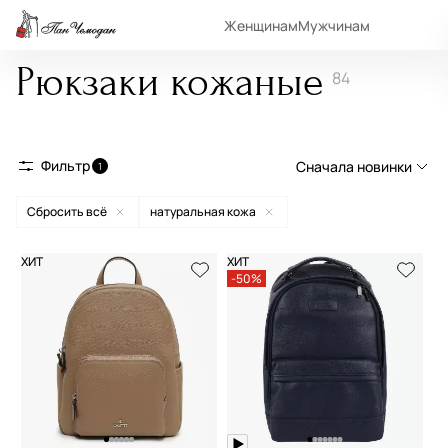
Женщинам
Мужчинам
Рюкзаки кожаные
84
Фильтр
Сначала новинки
1
Сбросить всё
натуральная кожа
Сначала новинки
Сначала популярные
ХИТ
ХИТ
-50%
По возрастанию цены
По убыванию цены
По размеру скидки
По скорости доставки