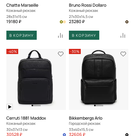
Chatte Marseille
Bruno Rossi Dollaro
Кожаный рюкзак
Кожаный рюкзак
28x31x15 см
27x30x14,5 см
19180 ₽
23280 ₽
В КОРЗИНУ
В КОРЗИНУ
-40%
-30%
Cerruti 1881 Maddox
Bikkembergs Arlo
Кожаный рюкзак
Городской рюкзак
30x37x13 см
33x40x15,5 см
30528 ₽
32606 ₽