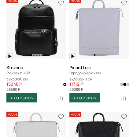
-40%
-60%
Stevens
Picard Luis
Рюкзак с USB
Городской рюкзак
32x38x16 см
27,5x32x11 см
15948 ₽
11712 ₽
26580 ₽
29280 ₽
В КОРЗИНУ
В КОРЗИНУ
-50%
-40%