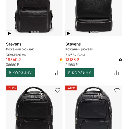
Stevens
Stevens
Кожаный рюкзак
Кожаный рюкзак
36x41x20 см
31x35x15 см
19340 ₽
13188 ₽
38680 ₽
21980 ₽
В КОРЗИНУ
В КОРЗИНУ
-30%
-40%