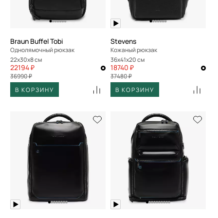
Braun Buffel Tobi
Stevens
Однолямочный рюкзак
Кожаный рюкзак
22x30x8 см
36x41x20 см
22194 ₽
18740 ₽
36990 ₽
37480 ₽
В КОРЗИНУ
В КОРЗИНУ