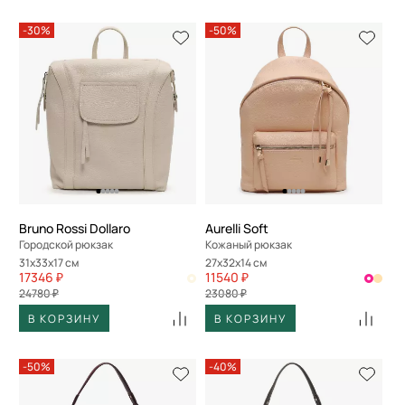
-30%
-50%
Bruno Rossi Dollaro
Aurelli Soft
Городской рюкзак
Кожаный рюкзак
31x33x17 см
27x32x14 см
17346 ₽
11540 ₽
24780 ₽
23080 ₽
В КОРЗИНУ
В КОРЗИНУ
-50%
-40%