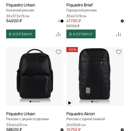
Piquadro Urban
Piquadro Brief
Кожаный рюкзак
Городской рюкзак
30x37,5x13 см
35x47x19 см
54000 ₽
41790 ₽
59700 ₽
В КОРЗИНУ
В КОРЗИНУ
-50%
Piquadro Urban
Piquadro Akron
Рюкзак с двумя отделами
Рюкзак с одной лямкой
33x44x20 см
20x32x5 см
58600 ₽
15750 ₽