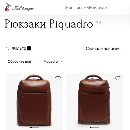
Женщинам
Мужчинам
Рюкзаки Piquadro
32
Фильтр
Сначала новинки
1
Сбросить всё
Piquadro
Сначала новинки
Сначала популярные
По возрастанию цены
По убыванию цены
По размеру скидки
По скорости доставки