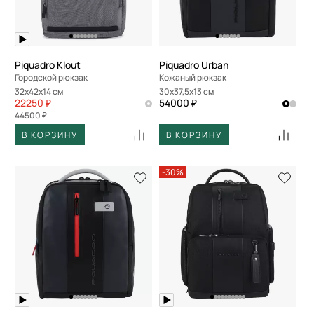
Piquadro Klout
Piquadro Urban
Городской рюкзак
Кожаный рюкзак
32x42x14 см
30x37,5x13 см
22250 ₽
54000 ₽
44500 ₽
В КОРЗИНУ
В КОРЗИНУ
-30%