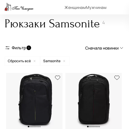
Женщинам
Мужчинам
Рюкзаки Samsonite
4
Фильтр
Сначала новинки
1
Сбросить всё
Samsonite
Сначала новинки
Сначала популярные
По возрастанию цены
По убыванию цены
По размеру скидки
По скорости доставки