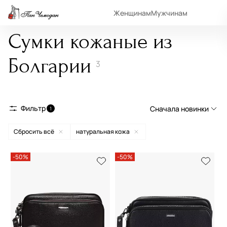
Женщинам
Мужчинам
Сумки кожаные из
Болгарии
3
Фильтр
Сначала новинки
1
Сбросить всё
натуральная кожа
Сначала новинки
Сначала популярные
-50%
-50%
По возрастанию цены
По убыванию цены
По размеру скидки
По скорости доставки