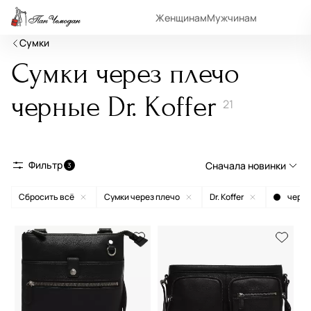
Женщинам
Мужчинам
Сумки
Сумки через плечо
черные Dr. Koffer
21
Фильтр
Сначала новинки
3
Сбросить всё
Сумки через плечо
Dr. Koffer
черн
Сначала новинки
Сначала популярные
По возрастанию цены
По убыванию цены
По размеру скидки