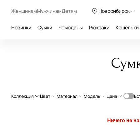
Женщинам
Мужчинам
Детям
Новосибирск
Новинки
Сумки
Чемоданы
Рюкзаки
Кошельки
Сумк
Коллекция
Цвет
Материал
Модель
Цена
Ес
От
натуральная кожа
Классическая
Ничего не н
текстиль
Планшет
Amorette
бежевый
экокожа
Мессенджер