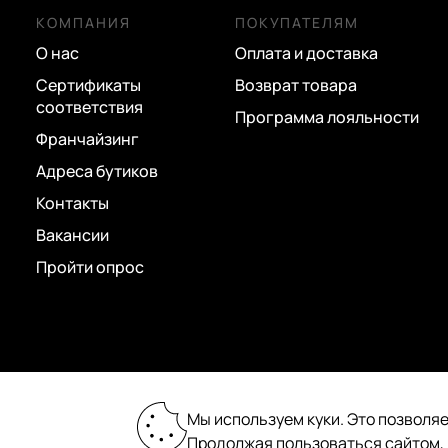
Neda
оливковый
КОМПАНИЯ
ПОКУПАТЕЛЯМ
Noelle
оранжевый
О нас
Оплата и доставка
Сертификаты
Возврат товара
Power Play
розовый
соответствия
Программа лояльности
Rosalba
салатовый
Франчайзинг
Torino
серебряный
Адреса бутиков
серый
Контакты
Вакансии
синий
Пройти опрос
сиреневый
темно-серый
фиолетовый
черный
2026 © «Пан Чемодан» — онлайн-бутик:
Мы используем куки. Это позволяе
сумки, чемоданы, аксессуары
Продолжая пользоваться сайтом,