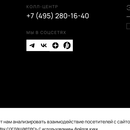
КОЛЛ-ЦЕНТР
+7 (495) 280-16-40
МЫ В СОЦСЕТЯХ
т нам анализировать взаимодействие посетителей с сайтом
Публичная оферта
 вы соглашаетесь с
.
использованием файлов куки