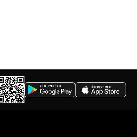
По убыванию цены
По размеру скидки
По скорости доставки