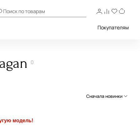
Покупателям
agan
0
Сначала новинки
Сначала новинки
угую модель!
Сначала популярные
По возрастанию цены