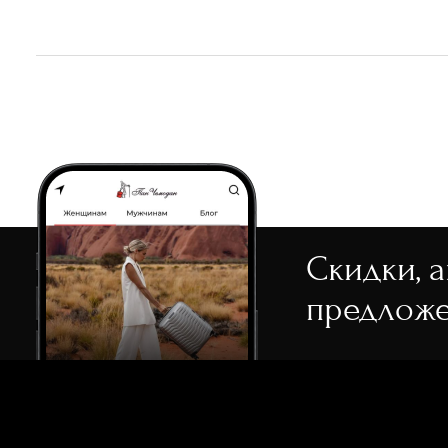
Boston
белый
замша
Сэтчел (ранец)
СБРОС
Calebra
бордовый
Трапеция
Circe
голубой
Седло
Daryna
желтый
Хобо
Dea
зеленый
Торба
Eco Erica
какао
Erenia
коралловый
Скидки, 
Everlee
коричневый
предложе
Gregoria
красный
Kids
кремовый
Meridian
мульти
Milano
мятный