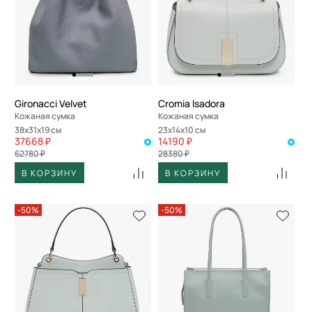
Gironacci Velvet
Cromia Isadora
Кожаная сумка
Кожаная сумка
38x31x19 см
23x14x10 см
37668 ₽
14190 ₽
62780 ₽
28380 ₽
В КОРЗИНУ
В КОРЗИНУ
-50%
-50%