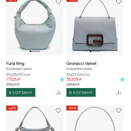
Furla Ring
Gironacci Velvet
Кожаная сумка
Кожаная сумка
30x20x10,5 см
32x23,5x14 см
17325 ₽
35208 ₽
38500 ₽
58680 ₽
В КОРЗИНУ
В КОРЗИНУ
-40%
-50%