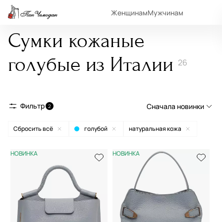
Женщинам
Мужчинам
Сумки кожаные
голубые из Италии
26
Фильтр
Сначала новинки
2
Сбросить всё
голубой
натуральная кожа
Сначала новинки
Сначала популярные
НОВИНКА
НОВИНКА
По возрастанию цены
По убыванию цены
По размеру скидки
По скорости доставки