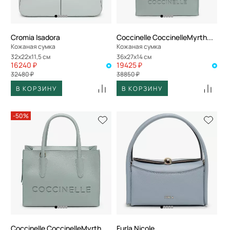
Cromia Isadora
Coccinelle CoccinelleMyrtha26
Кожаная сумка
Кожаная сумка
32x22x11,5 см
36x27x14 см
16240 ₽
19425 ₽
32480 ₽
38850 ₽
В КОРЗИНУ
В КОРЗИНУ
-50%
Coccinelle CoccinelleMyrtha26
Furla Nicole