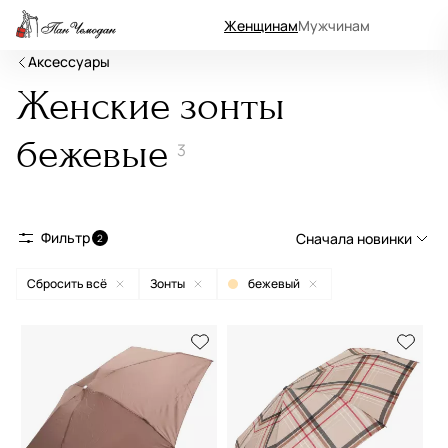
Женщинам
Мужчинам
Аксессуары
Женские зонты
бежевые
3
Фильтр
Сначала новинки
2
Сбросить всё
Зонты
бежевый
Сначала новинки
Сначала популярные
По возрастанию цены
По убыванию цены
По размеру скидки