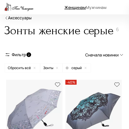
Женщинам
Мужчинам
Аксессуары
Зонты женские серые
6
Фильтр
Сначала новинки
2
Сбросить всё
Зонты
серый
Сначала новинки
Сначала популярные
-40%
По возрастанию цены
По убыванию цены
По размеру скидки
По скорости доставки