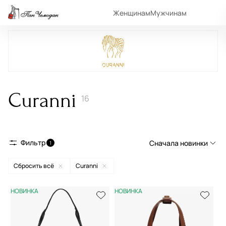
Женщинам
Мужчинам
Curanni
16
Фильтр
Сначала новинки
1
Сбросить всё
Curanni
Сначала новинки
Сначала популярные
НОВИНКА
НОВИНКА
По возрастанию цены
По убыванию цены