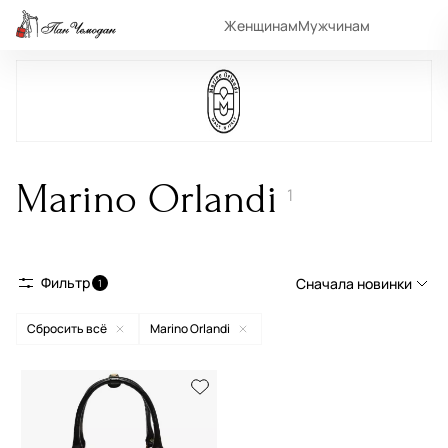
Женщинам
Мужчинам
Marino Orlandi
1
Фильтр
Сначала новинки
1
Сбросить всё
Marino Orlandi
Сначала новинки
Сначала популярные
По возрастанию цены
По убыванию цены