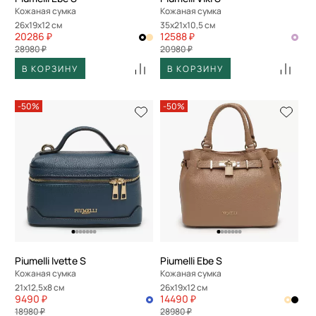
Кожаная сумка
Кожаная сумка
26x19x12 см
35x21x10,5 см
20286 ₽
12588 ₽
28980 ₽
20980 ₽
В КОРЗИНУ
В КОРЗИНУ
-50%
-50%
Piumelli Ivette S
Piumelli Ebe S
Кожаная сумка
Кожаная сумка
21x12,5x8 см
26x19x12 см
9490 ₽
14490 ₽
18980 ₽
28980 ₽