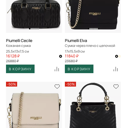
Piumelli Cecile
Piumelli Elva
Кожаная сумка
Сумка через плечо с цепочкой
25,5x13x7,5 см
17x15,5x9 см
16128 ₽
11840 ₽
26880 ₽
23680 ₽
В КОРЗИНУ
В КОРЗИНУ
-50%
-50%