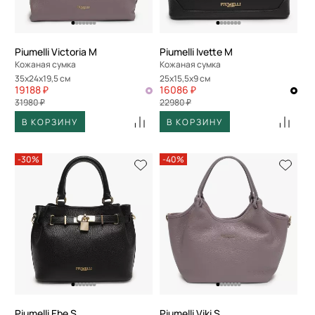
Piumelli Victoria M
Piumelli Ivette M
Кожаная сумка
Кожаная сумка
35x24x19,5 см
25x15,5x9 см
19188 ₽
16086 ₽
31980 ₽
22980 ₽
В КОРЗИНУ
В КОРЗИНУ
-30%
-40%
Piumelli Ebe S
Piumelli Viki S