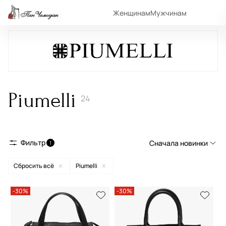
Женщинам
Мужчинам
Piumelli
24
Фильтр
Сначала новинки
1
Сбросить всё
Piumelli
Сначала новинки
Сначала популярные
-30%
-30%
По возрастанию цены
По убыванию цены