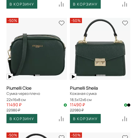
В КОРЗИНУ
В КОРЗИНУ
-50%
-50%
Piumelli Cloe
Piumelli Sheila
Сумка через плечо
Кожаная сумка
22x16x8 см
18,5x12x6 см
11490 ₽
11490 ₽
22980 ₽
22980 ₽
В КОРЗИНУ
В КОРЗИНУ
-50%
-50%