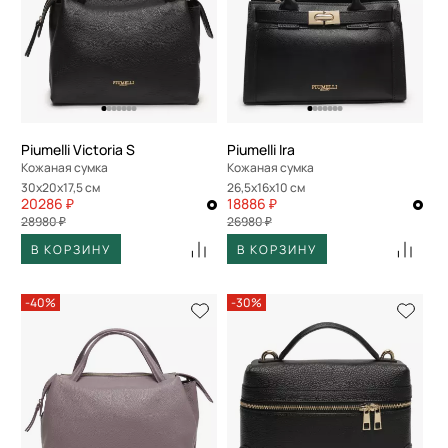
По размеру скидки
По скорости доставки
Piumelli Victoria S
Piumelli Ira
Кожаная сумка
Кожаная сумка
30x20x17,5 см
26,5x16x10 см
20286 ₽
18886 ₽
28980 ₽
26980 ₽
В КОРЗИНУ
В КОРЗИНУ
-40%
-30%