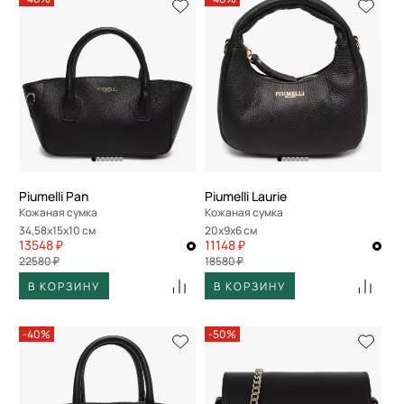
Piumelli Pan
Piumelli Laurie
Кожаная сумка
Кожаная сумка
34,58x15x10 см
20x9x6 см
13548 ₽
11148 ₽
22580 ₽
18580 ₽
В КОРЗИНУ
В КОРЗИНУ
-40%
-50%