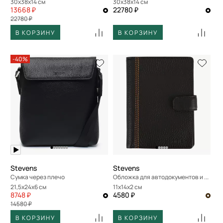
30x38x14 см
30x38x14 см
13668 ₽
22780 ₽
22780 ₽
В КОРЗИНУ
В КОРЗИНУ
-40%
Stevens
Stevens
Сумка через плечо
Обложка для автодокументов и паспорта
21,5x24x6 см
11x14x2 см
8748 ₽
4580 ₽
14580 ₽
В КОРЗИНУ
В КОРЗИНУ