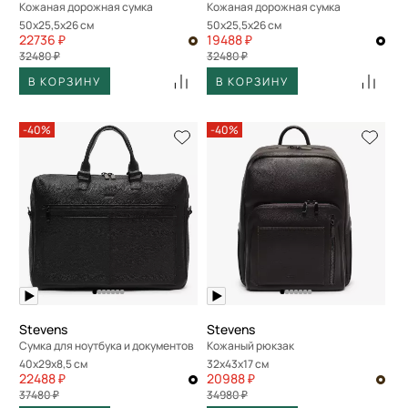
Кожаная дорожная сумка
Кожаная дорожная сумка
50x25,5x26 см
50x25,5x26 см
22736 ₽
19488 ₽
32480 ₽
32480 ₽
В КОРЗИНУ
В КОРЗИНУ
-40%
-40%
Stevens
Stevens
Сумка для ноутбука и документов
Кожаный рюкзак
40x29x8,5 см
32x43x17 см
22488 ₽
20988 ₽
37480 ₽
34980 ₽