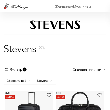
Женщинам
Мужчинам
Stevens
274
Фильтр
Сначала новинки
1
Сбросить всё
Stevens
Сначала новинки
Сначала популярные
ХИТ
ХИТ
-40%
-40%
По возрастанию цены
По убыванию цены