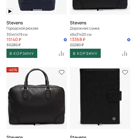
Stevens
Stevens
Городской рюкзак
Дорожная сумка
30x41x19 см
46x31x20 см
15140 ₽
13368 ₽
30280 ₽
22280 ₽
В КОРЗИНУ
В КОРЗИНУ
-40%
Stevens
Stevens