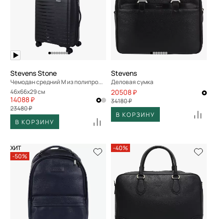
По размеру скидки
По скорости доставки
Stevens Stone
Stevens
Чемодан средний M из полипропилена
Деловая сумка
46x66x29 см
20508 ₽
14088 ₽
34180 ₽
23480 ₽
В КОРЗИНУ
В КОРЗИНУ
ХИТ
-40%
-50%