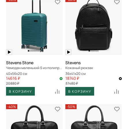
Stevens Stone
Stevens
Чемодан маленький S из полипропилена
Кожаный рюкзак
40x56x20 см
36x41x20 см
14616 ₽
18740 ₽
20880 ₽
37480 ₽
В КОРЗИНУ
В КОРЗИНУ
-40%
-50%