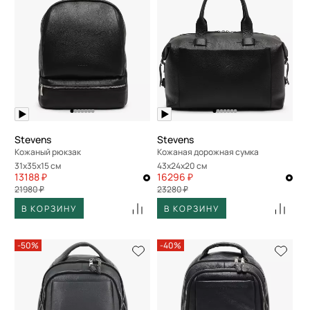
Stevens
Stevens
Кожаный рюкзак
Кожаная дорожная сумка
31x35x15 см
43x24x20 см
13188 ₽
16296 ₽
21980 ₽
23280 ₽
В КОРЗИНУ
В КОРЗИНУ
-50%
-40%