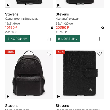
Stevens
Stevens
Однолямочный рюкзак
Кожаный рюкзак
19x31x9 см
36x41x20 см
10190 ₽
20390 ₽
20380 ₽
40780 ₽
В КОРЗИНУ
В КОРЗИНУ
-50%
-40%
Stevens
Stevens
Кожаный рюкзак
Обложка для автодокументов и паспорта