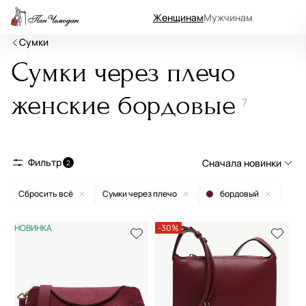
Женщинам
Мужчинам
Сумки
Сумки через плечо
женские бордовые
7
Фильтр
Сначала новинки
2
Сбросить всё
Сумки через плечо
бордовый
Сначала новинки
Сначала популярные
НОВИНКА
-30%
По возрастанию цены
По убыванию цены
По размеру скидки