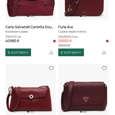
По скорости доставки
Carlo Salvatelli Carlotta Double
Furla Ava
Кожаная сумка
Сумка через плечо
33x17x7 см
22x20x5,5 см
40980 ₽
25550 ₽
36500 ₽
В КОРЗИНУ
В КОРЗИНУ