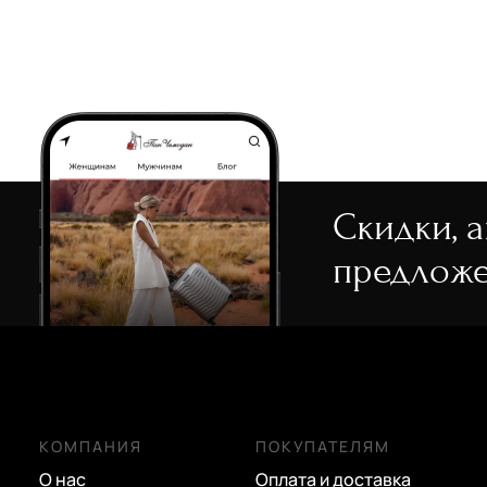
Furla
оливковый
Gironacci
оранжевый
Guess
розовый
Karl Lagerfeld
салатовый
Karl Lagerfeld Jeans
серебряный
Klondike 1896
серый
Скидки, 
Marina Creazioni
синий
предложе
Marina Volpe
сиреневый
Mayrhoff
темно-серый
Picard
фиолетовый
Pinko
черный
КОМПАНИЯ
ПОКУПАТЕЛЯМ
Piquadro
О нас
Оплата и доставка