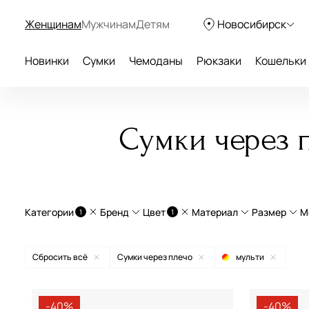
Женщинам
Мужчинам
Детям
Новосибирск
Новинки
Сумки
Чемоданы
Рюкзаки
Кошельки
Сумки через 
Категории
Бренд
Цвет
Материал
Размер
М
1
1
Сумки через плечо
натуральная кожа
Боль
Сбросить всё
Сумки через плечо
мульти
Сумки на цепочке
экокожа
Сред
Aurelli
бежевый
текстиль
Мале
-40%
-40%