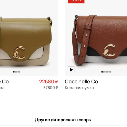
Сэтчел (ранец)
СБРОСИТЬ
ПРИМЕНИТЬ
Трапеция
Седло
Хобо
Торба
Coccinelle Coccinelle C-Me Calf Tric
22680 ₽
Coccinelle Coccinelle C-me Tricolor
мка
37800 ₽
Кожаная сумка
я кожа
Частями 5 670 ₽ × 4
натуральная кожа
Частями 
22x16x9 см
Другие интересные товары:
ОРЗИНУ
В КОРЗИНУ