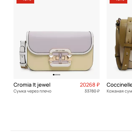
Bikkembergs
белый
замша
Braun Buffel
бордовый
Bruno Rossi
голубой
Bugatti
желтый
Carlo Salvatelli
зеленый
Cerruti 1881
какао
Chatte
коралловый
Coccinelle
коричневый
Cromia It jewel
20268 ₽
Сумка через плечо
33780 ₽
Кожаная су
Cromia
красный
натуральная кожа
Частями 5 067 ₽ × 4
натуральна
Curanni
кремовый
24,5x14,5x7,5 см
22x16x9 см
Dr. Koffer
мульти
Eberhart
мятный
В КОРЗИНУ
В К