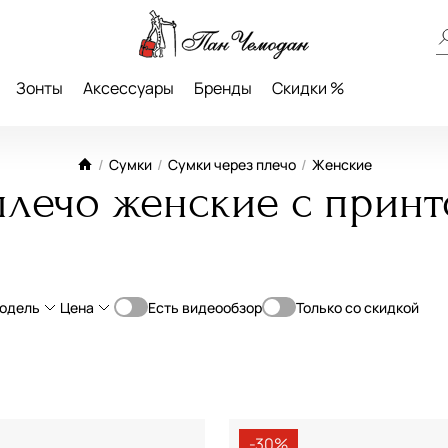
Зонты
Аксессуары
Бренды
Скидки %
/
Сумки
/
Сумки через плечо
/
Женские
плечо женские с принт
одель
Цена
Есть видеообзор
Только со скидкой
От
До
шой
Классическая
—
ний
Планшет
нький
Мессенджер
-30%