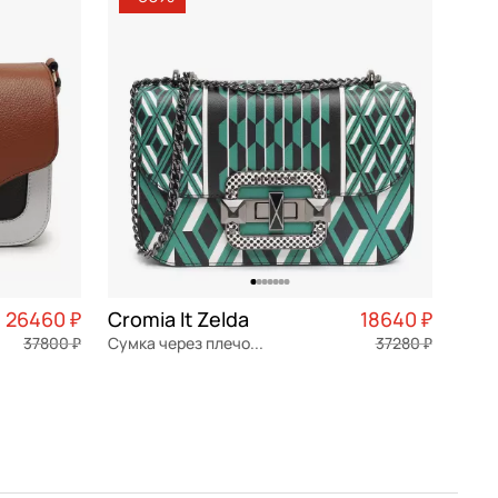
По убыванию цены
По размеру скидки
По скорости доставки
26460 ₽
Cromia It Zelda
18640 ₽
37800 ₽
Сумка через плечо с цепочкой
37280 ₽
6 615 ₽ × 4
натуральная кожа
Частями 4 660 ₽ × 4
22,5x14,5x7,5 см
В КОРЗИНУ