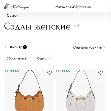
Женщинам
Мужчинам
Сумки
Сэдлы женские
129
Фильтр
Сначала новинки
1
Сбросить всё
Седло
Сначала новинки
Сначала популярные
НОВИНКА
НОВИНКА
По возрастанию цены
По убыванию цены
По размеру скидки
По скорости доставки