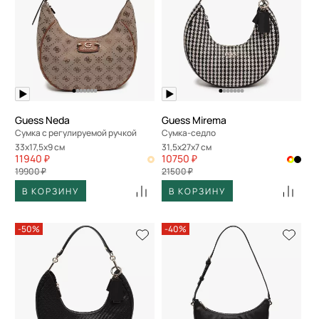
Guess Neda
Guess Mirema
Сумка с регулируемой ручкой
Сумка-седло
33x17,5x9 см
31,5x27x7 см
11940 ₽
10750 ₽
19900 ₽
21500 ₽
В КОРЗИНУ
В КОРЗИНУ
-50%
-40%