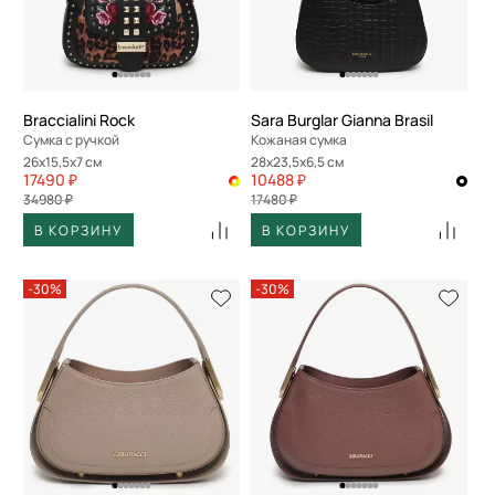
Braccialini Rock
Sara Burglar Gianna Brasil
Сумка с ручкой
Кожаная сумка
26x15,5x7 см
28x23,5x6,5 см
17490 ₽
10488 ₽
34980 ₽
17480 ₽
В КОРЗИНУ
В КОРЗИНУ
-30%
-30%