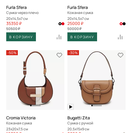
Furla Sfera
Furla Sfera
Сумка через плечо
Кожаная сумка
20x14,5x7 см
20x14,5x7 см
35350 ₽
25000 ₽
50500 ₽
50000 ₽
В КОРЗИНУ
В КОРЗИНУ
-50%
-30%
Cromia Victoria
Bugatti Zita
Кожаная сумка
Сумка с ручкой
23x20x7,5 см
20,5x15x9 см