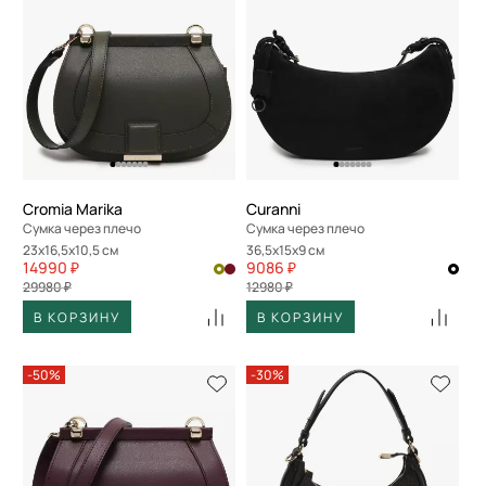
Cromia Marika
Curanni
Сумка через плечо
Сумка через плечо
23x16,5x10,5 см
36,5x15x9 см
14990 ₽
9086 ₽
29980 ₽
12980 ₽
В КОРЗИНУ
В КОРЗИНУ
-50%
-30%