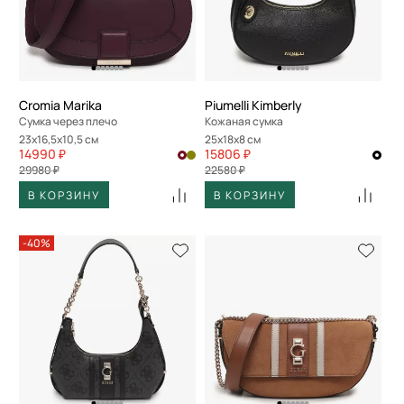
Cromia Marika
Piumelli Kimberly
Сумка через плечо
Кожаная сумка
23x16,5x10,5 см
25x18x8 см
14990 ₽
15806 ₽
29980 ₽
22580 ₽
В КОРЗИНУ
В КОРЗИНУ
-40%