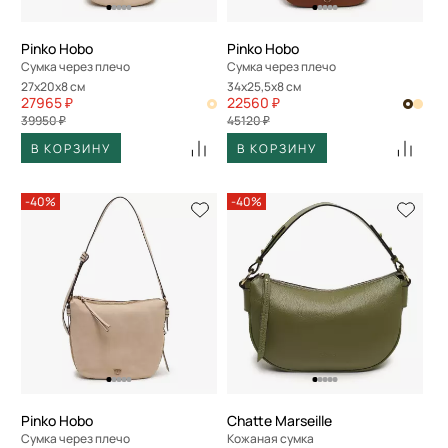
Pinko Hobo
Pinko Hobo
Сумка через плечо
Сумка через плечо
27x20x8 см
34x25,5x8 см
27965 ₽
22560 ₽
39950 ₽
45120 ₽
В КОРЗИНУ
В КОРЗИНУ
-40%
-40%
Pinko Hobo
Chatte Marseille
Сумка через плечо
Кожаная сумка