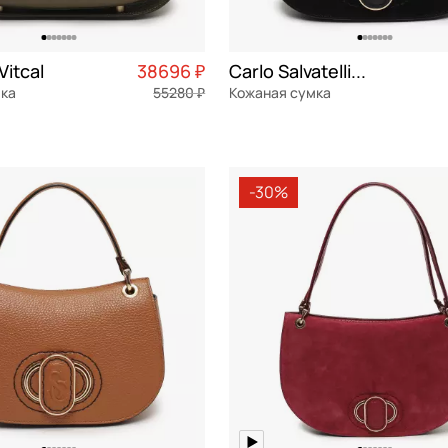
Vitcal
38696 ₽
Carlo Salvatelli Madeleine camoscio
мка
55280 ₽
Кожаная сумка
я кожа
Частями 9 674 ₽ × 4
замша
Частями 
 см
23x15,5x10,5 см
-30%
ОРЗИНУ
В КОРЗИНУ