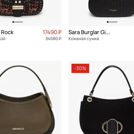
i Rock
17490 ₽
Sara Burglar Gianna Brasil
кой
34980 ₽
Кожаная сумка
Частями 4 373 ₽ × 4
натуральная кожа
Частями 
м
28x23,5x6,5 см
-30%
ОРЗИНУ
В КОРЗИНУ