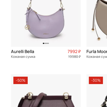
Mayrhoff
фуксия
Michael Kors
хаки
Neri Karra
черный
Picard
Pinko
Piquadro
Aurelli Bella
7992 ₽
Piumelli
Кожаная сумка
19980 ₽
Кожаная су
Sara Burglar
натуральная кожа
Частями 1 998 ₽ × 4
натуральна
25x15,5x7 см
29x21x8 см
Stevens
-50%
-30%
Torber
В КОРЗИНУ
В К
Vittorio Violini
Wenger