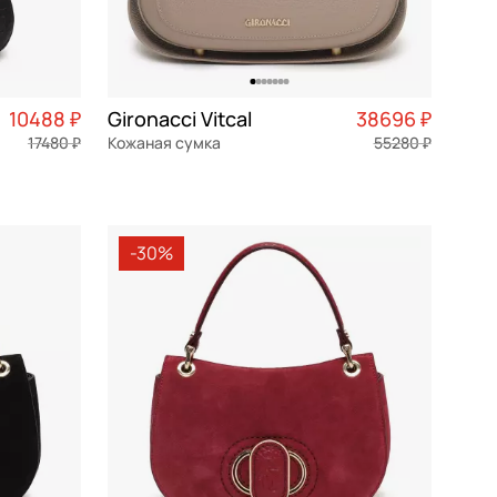
10488 ₽
Gironacci Vitcal
38696 ₽
17480 ₽
Кожаная сумка
55280 ₽
2 622 ₽ × 4
натуральная кожа
Частями 9 674 ₽ × 4
28x16,5x11,5 см
-30%
В КОРЗИНУ