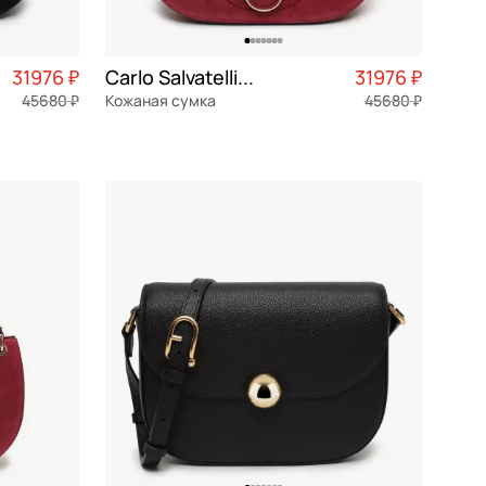
31976 ₽
Carlo Salvatelli Madeleine camoscio
31976 ₽
45680 ₽
Кожаная сумка
45680 ₽
7 994 ₽ × 4
замша
Частями 7 994 ₽ × 4
23x15,5x10,5 см
В КОРЗИНУ