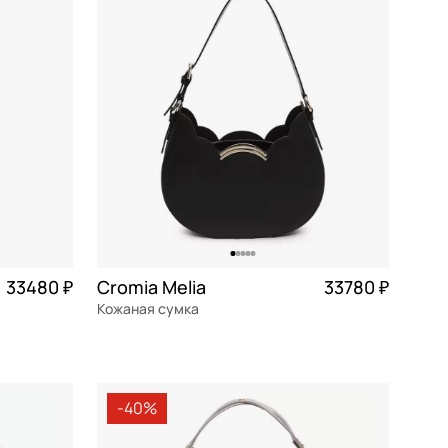
По убыванию цены
По размеру скидки
По скорости доставки
33480 ₽
Cromia Melia
33780 ₽
Кожаная сумка
8 370 ₽ × 4
натуральная кожа
Частями 8 445 ₽ × 4
30x24x11 см
-40%
В КОРЗИНУ