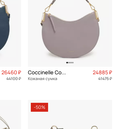
26460 ₽
Coccinelle CoccinelleSunup
24885 ₽
44100 ₽
Кожаная сумка
41475 ₽
6 615 ₽ × 4
натуральная кожа
Частями 6 222 ₽ × 4
33x27x6 см
-50%
В КОРЗИНУ