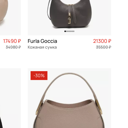
17490 ₽
Furla Goccia
21300 ₽
34980 ₽
Кожаная сумка
35500 ₽
4 373 ₽ × 4
натуральная кожа
Частями 5 325 ₽ × 4
25x20,5x7,5 см
-30%
В КОРЗИНУ