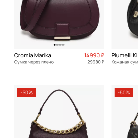
Cromia Marika
14990 ₽
Сумка через плечо
29980 ₽
Кожаная су
натуральная кожа
Частями 3 748 ₽ × 4
натуральна
23x16,5x10,5 см
25x18x8 см
-50%
-50%
В КОРЗИНУ
В К