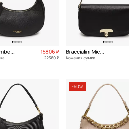
Piumelli Kimberly
15806 ₽
Braccialini Michelle
мка
22580 ₽
Кожаная сумка
я кожа
Частями 3 952 ₽ × 4
натуральная кожа
Частями 
32x18,5x7 см
-50%
ОРЗИНУ
В КОРЗИНУ