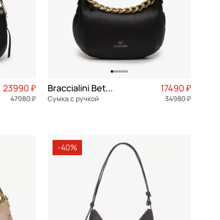
23990 ₽
Braccialini Beth jewels
17490 ₽
47980 ₽
Сумка с ручкой
34980 ₽
5 998 ₽ × 4
текстиль
Частями 4 373 ₽ × 4
32x21x10 см
-40%
В КОРЗИНУ