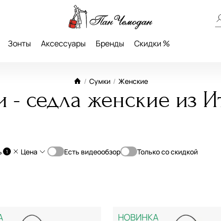
Зонты
Аксессуары
Бренды
Скидки %
/
Сумки
/
Женские
 - седла женские из 
ь
Цена
Есть видеообзор
Только со скидкой
1
От
До
Классическая
—
Планшет
А
НОВИНКА
Мессенджер