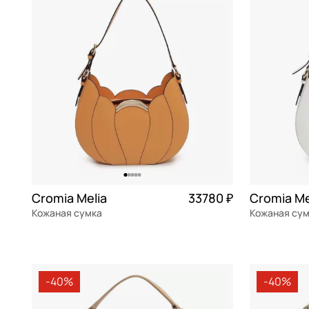
Bikkembergs
белый
Классические сумки
полиэстер
Braccialini
бирюзовый
ПВХ
Braun Buffel
бордовый
замша
Bruno Rossi
голубой
хлопок
Bugatti
желтый
нейлон
Carlo Salvatelli
зеленый
Cerruti 1881
золотой
Chatte
какао
Cromia Melia
33780 ₽
Cromia Me
Кожаная сумка
Кожаная су
Christian Villa
коралловый
натуральная кожа
Частями 8 445 ₽ × 4
натуральна
Coccinelle
коричневый
30x24x11 см
30x24x11 см
Cromia
красный
-40%
-40%
Curanni
кремовый
В КОРЗИНУ
В К