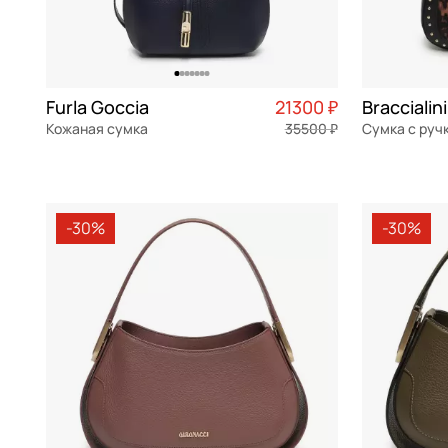
Furla Goccia
21300 ₽
Braccialin
Кожаная сумка
35500 ₽
Сумка с руч
натуральная кожа
Частями 5 325 ₽ × 4
экокожа
25x20,5x7,5 см
26x15,5x7 с
-30%
-30%
В КОРЗИНУ
В К