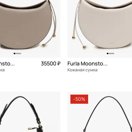
Furla Moonstone
35500 ₽
Furla Moonstone
мка
Кожаная сумка
я кожа
Частями 8 875 ₽ × 4
натуральная кожа
Частями 
29x21x8 см
-50%
ОРЗИНУ
В КОРЗИНУ