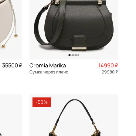
35500 ₽
Cromia Marika
14990 ₽
Сумка через плечо
29980 ₽
8 875 ₽ × 4
натуральная кожа
Частями 3 748 ₽ × 4
23x16,5x10,5 см
-50%
В КОРЗИНУ