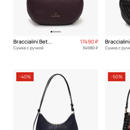
Braccialini Beth jewels
17490 ₽
Braccialini
Сумка с ручкой
34980 ₽
Сумка с руч
текстиль
Частями 4 373 ₽ × 4
текстиль
32x21x10 см
34x22x9 см
-40%
-50%
В КОРЗИНУ
В К