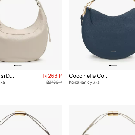
Bruno Rossi Dolly
14268 ₽
Coccinelle CoccinelleSunup
мка
23780 ₽
Кожаная сумка
я кожа
Частями 3 567 ₽ × 4
натуральная кожа
Частями 
38x30,5x6 см
ОРЗИНУ
В КОРЗИНУ