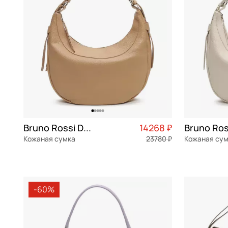
Dr. Koffer
мульти
Eberhart
мятный
Furla
оливковый
Gilda Tonelli
оранжевый
Gironacci
розовый
Guess
салатовый
Karl Lagerfeld
серебряный
Bruno Rossi Dolly
14268 ₽
Кожаная сумка
Karl Lagerfeld Jeans
серый
23780 ₽
Кожаная су
Klondike 1896
синий
натуральная кожа
Частями 3 567 ₽ × 4
натуральна
40x21x14 см
40x21x14 см
Marina Creazioni
сиреневый
-60%
Marina Volpe
темно-серый
В КОРЗИНУ
В К
Marino Orlandi
фиолетовый