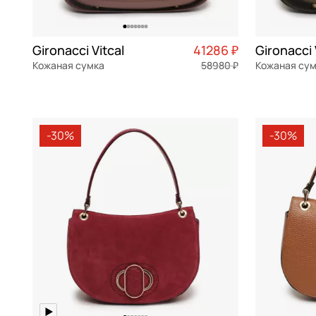
Gironacci Vitcal
41286 ₽
Gironacci 
Кожаная сумка
58980 ₽
Кожаная су
натуральная кожа
Частями 10 322 ₽ × 4
натуральна
34,5x19x13 см
28x16,5x11,5
-30%
-30%
В КОРЗИНУ
В К