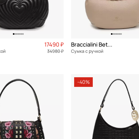
17490 ₽
Braccialini Beth jewels
кой
34980 ₽
Сумка с ручкой
Частями 4 373 ₽ × 4
текстиль
Частями 
32x21x10 см
-40%
ОРЗИНУ
В КОРЗИНУ