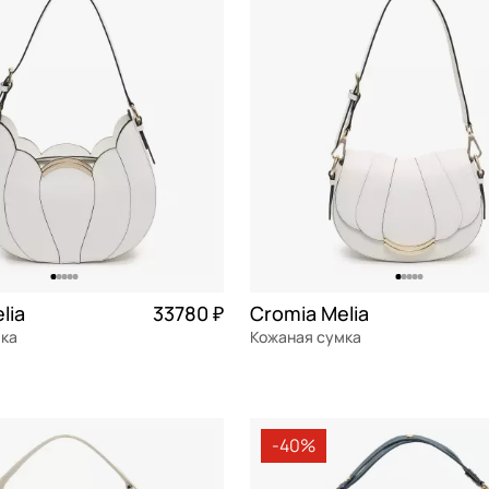
Сэтчел (ранец)
СБРОСИТЬ
ПРИМЕНИТЬ
Тоут
Трапеция
Хобо
Седло
Шоппер
Такса
lia
33780 ₽
Cromia Melia
Торба
мка
Кожаная сумка
я кожа
Частями 8 445 ₽ × 4
натуральная кожа
Частями 
25x19x10 см
-40%
ОРЗИНУ
В КОРЗИНУ