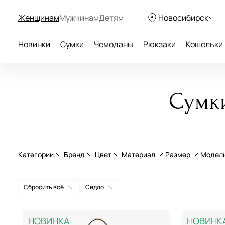
Женщинам
Мужчинам
Детям
Новосибирск
Новинки
Сумки
Чемоданы
Рюкзаки
Кошельки
Сумки
Категории
Бренд
Цвет
Материал
Размер
Модел
Сумки через плечо
натуральная кожа
Большой
Сбросить всё
Седло
Сумки на плечо
текстиль
Средний
Aurelli
бежевый
НОВИНКА
НОВИНК
Сумки с принтом
экокожа
Маленький