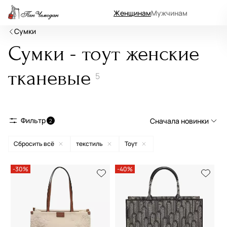
Женщинам
Мужчинам
Сумки
Сумки - тоут женские
тканевые
5
Фильтр
Сначала новинки
2
Сбросить всё
текстиль
Тоут
Сначала новинки
Сначала популярные
-30%
-40%
По возрастанию цены
По убыванию цены
По размеру скидки