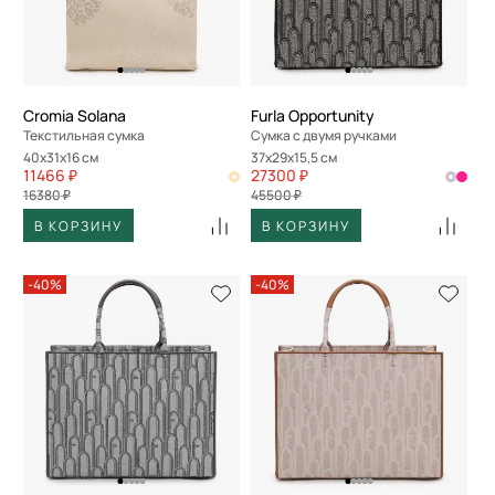
По скорости доставки
Cromia Solana
Furla Opportunity
Текстильная сумка
Сумка с двумя ручками
40x31x16 см
37x29x15,5 см
11466 ₽
27300 ₽
16380 ₽
45500 ₽
В КОРЗИНУ
В КОРЗИНУ
-40%
-40%