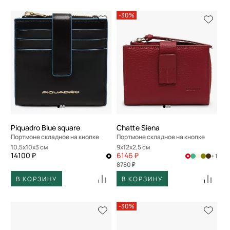
-30%
Piquadro Blue square
Chatte Siena
Портмоне складное на кнопке
Портмоне складное на кнопке
10,5x10x3 см
9x12x2,5 см
14100 ₽
6146 ₽
+ 1
8780 ₽
В КОРЗИНУ
В КОРЗИНУ
-30%