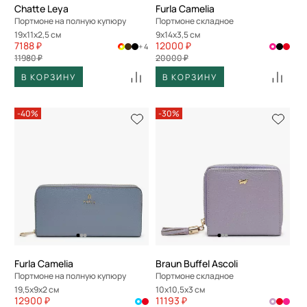
Chatte Leya
Furla Camelia
Портмоне на полную купюру
Портмоне складное
19x11x2,5 см
9x14x3,5 см
7188 ₽
12000 ₽
+ 4
11980 ₽
20000 ₽
В КОРЗИНУ
В КОРЗИНУ
-40%
-30%
Furla Camelia
Braun Buffel Ascoli
Портмоне на полную купюру
Портмоне складное
19,5x9x2 см
10x10,5x3 см
12900 ₽
11193 ₽