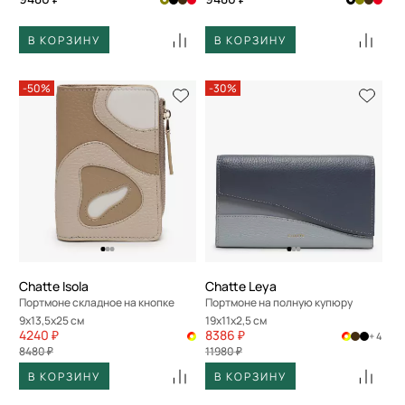
В КОРЗИНУ
В КОРЗИНУ
-50%
-30%
Chatte Isola
Chatte Leya
Портмоне складное на кнопке
Портмоне на полную купюру
9x13,5x25 см
19x11x2,5 см
4240 ₽
8386 ₽
+ 4
8480 ₽
11980 ₽
В КОРЗИНУ
В КОРЗИНУ