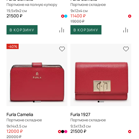
Портмоне на полную купюру
Портмоне складное
19,5x9x2 см
9x12x4 см
21500 ₽
11400 ₽
19000 ₽
В КОРЗИНУ
В КОРЗИНУ
-40%
Furla Camelia
Furla 1927
Портмоне складное
Портмоне складное
9x14x3,5 см
9,5x13x3 см
12000 ₽
21500 ₽
20000 ₽