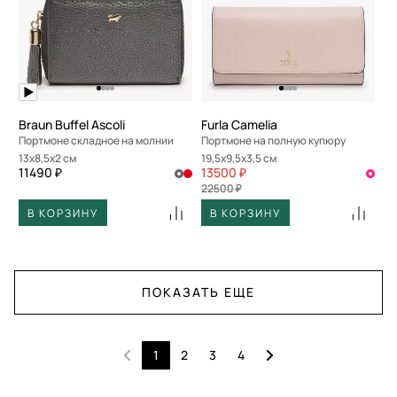
Braun Buffel Ascoli
Furla Camelia
Портмоне складное на молнии
Портмоне на полную купюру
13x8,5x2 см
19,5x9,5x3,5 см
11490 ₽
13500 ₽
22500 ₽
В КОРЗИНУ
В КОРЗИНУ
ПОКАЗАТЬ ЕЩЕ
1
2
3
4