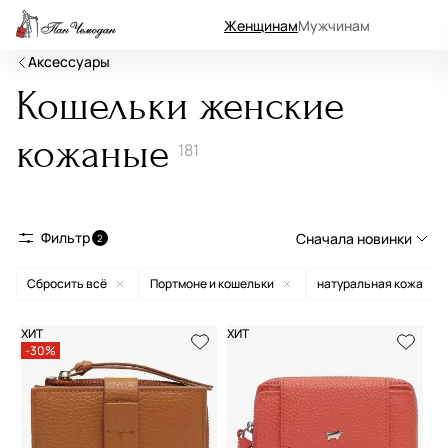
Женщинам
Мужчинам
Аксессуары
Кошельки женские
кожаные
181
Фильтр
Сначала новинки
2
Сбросить всё
Портмоне и кошельки
натуральная кожа
Сначала новинки
Сначала популярные
ХИТ
ХИТ
-30%
По возрастанию цены
По убыванию цены
По размеру скидки